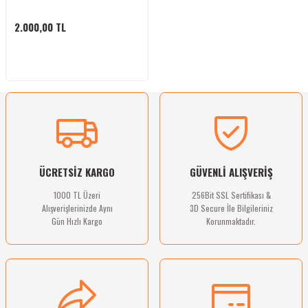
bletler
2.000,00 TL
 Çaydanlıklar
ı
ÜCRETSİZ KARGO
GÜVENLİ ALIŞVERİŞ
1000 TL Üzeri
256Bit SSL Sertifikası &
Alışverişlerinizde Aynı
3D Secure İle Bilgileriniz
Gün Hızlı Kargo
Korunmaktadır.