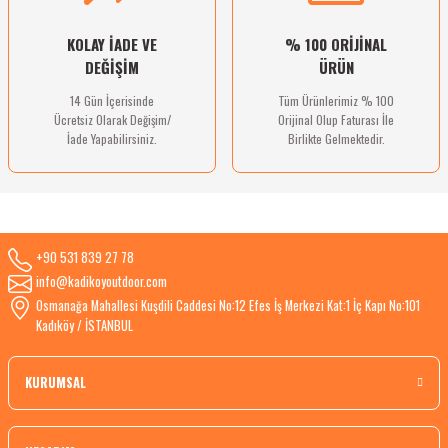
KOLAY İADE VE
% 100 ORİJİNAL
DEĞİŞİM
ÜRÜN
14 Gün İçerisinde
Tüm Ürünlerimiz % 100
Ücretsiz Olarak Değişim/
Orijinal Olup Faturası İle
İade Yapabilirsiniz.
Birlikte Gelmektedir.
+90 531 839 27 78
info@kadikoyoutdoor.com
Osmanağa Mahallesi Kuşdili Caddesi No:12 Efes İş Merkezi Kat:1 İç Kapı No:101
Kadıköy / İSTANBUL
KURUMSAL