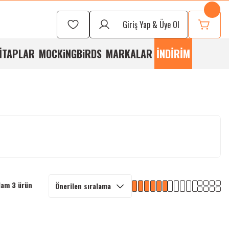
Seçmek İçin
Bizi
Giriş Yap & Üye Ol
rayabilirsiniz
İTAPLAR
MOCKiNGBiRDS
MARKALAR
İNDİRİM
lam 3 ürün