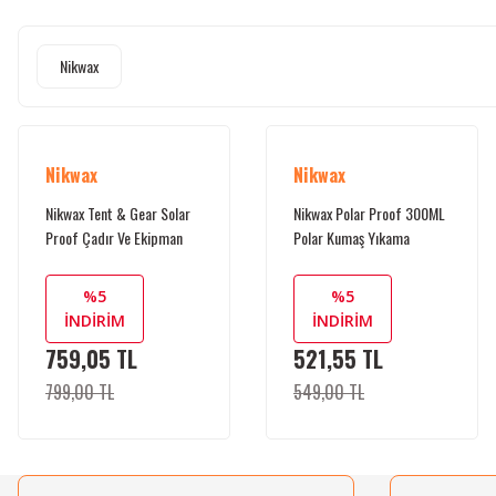
Nikwax
Nikwax
Nikwax
Nikwax Tent & Gear Solar
Nikwax Polar Proof 300ML
Proof Çadır Ve Ekipman
Polar Kumaş Yıkama
Koruma Spreyi
%5
%5
İNDİRİM
İNDİRİM
759,05 TL
521,55 TL
799,00 TL
549,00 TL