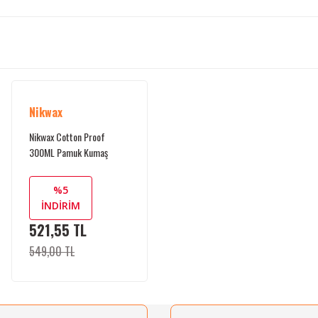
Nikwax
Nikwax Cotton Proof
300ML Pamuk Kumaş
Yıkama
%5
İNDİRİM
521,55 TL
549,00 TL