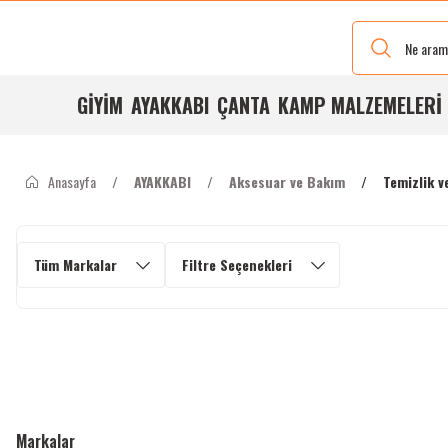
Yeni Renkleri
Ve Bedenleri
ile
Stoğumuzda
GİYİM
AYAKKABI
ÇANTA
KAMP MALZEMELERİ
Anasayfa
AYAKKABI
Aksesuar ve Bakım
Temizlik v
Tüm Markalar
Filtre Seçenekleri
Markalar