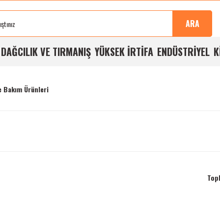
Sonra
100%
Alışverişlerde
Aynı
%5
Taksit
Buluşma
Kalite
Ücretsiz
Gün
Havale
İmkanı
ARA
Noktası
Garantisi
Kargo
Kargo
İndirimi
A
DAĞCILIK VE TIRMANIŞ
YÜKSEK İRTİFA
ENDÜSTRİYEL
K
e Bakım Ürünleri
Top