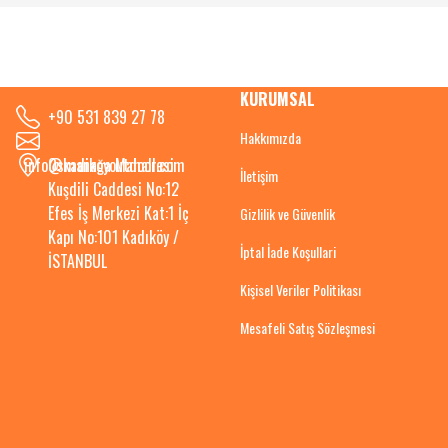
KURUMSAL
+90 531 839 27 78
Hakkımızda
info@kadikoyoutdoor.com
Osmanağa Mahallesi
İletişim
Kuşdili Caddesi No:12
Efes İş Merkezi Kat:1 İç
Gizlilik ve Güvenlik
Kapı No:101 Kadıköy /
İptal İade Koşullari
İSTANBUL
Kişisel Veriler Politikası
Mesafeli Satış Sözleşmesi