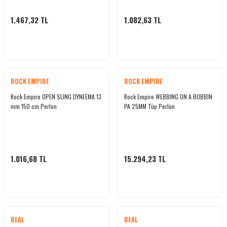
bletler
1.467,32 TL
1.082,63 TL
 Çaydanlıklar
ı
ROCK EMPIRE
ROCK EMPIRE
Rock Empire OPEN SLING DYNEEMA 13
Rock Empire WEBBING ON A BOBBIN
mm 150 cm Perlon
PA 25MM Tüp Perlon
1.016,68 TL
15.294,23 TL
BEAL
BEAL