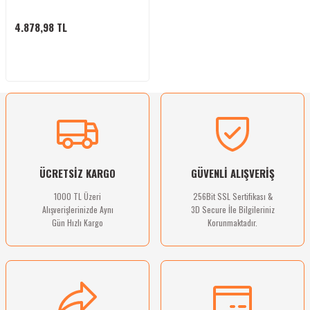
bletler
4.878,98 TL
 Çaydanlıklar
ı
ÜCRETSİZ KARGO
GÜVENLİ ALIŞVERİŞ
1000 TL Üzeri
256Bit SSL Sertifikası &
Alışverişlerinizde Aynı
3D Secure İle Bilgileriniz
Gün Hızlı Kargo
Korunmaktadır.