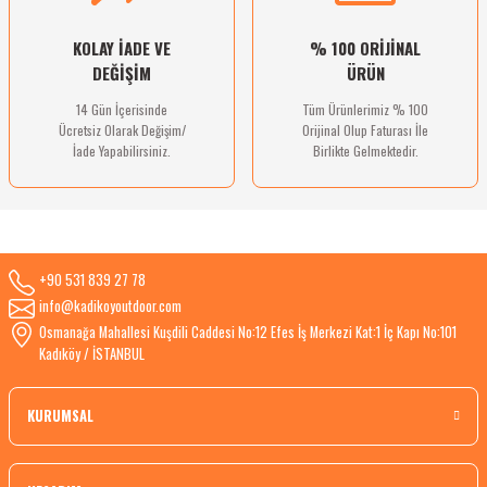
KOLAY İADE VE
% 100 ORİJİNAL
DEĞİŞİM
ÜRÜN
14 Gün İçerisinde
Tüm Ürünlerimiz % 100
Ücretsiz Olarak Değişim/
Orijinal Olup Faturası İle
İade Yapabilirsiniz.
Birlikte Gelmektedir.
+90 531 839 27 78
info@kadikoyoutdoor.com
Osmanağa Mahallesi Kuşdili Caddesi No:12 Efes İş Merkezi Kat:1 İç Kapı No:101
Kadıköy / İSTANBUL
KURUMSAL