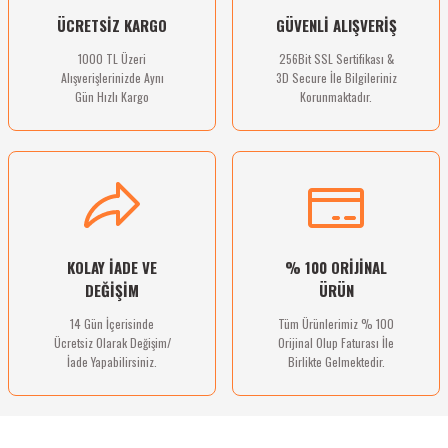
ÜCRETSİZ KARGO
GÜVENLİ ALIŞVERİŞ
bletler
1000 TL Üzeri
256Bit SSL Sertifikası &
 Çaydanlıklar
Alışverişlerinizde Aynı
3D Secure İle Bilgileriniz
Gün Hızlı Kargo
Korunmaktadır.
ı
KOLAY İADE VE
% 100 ORİJİNAL
DEĞİŞİM
ÜRÜN
14 Gün İçerisinde
Tüm Ürünlerimiz % 100
Ücretsiz Olarak Değişim/
Orijinal Olup Faturası İle
İade Yapabilirsiniz.
Birlikte Gelmektedir.