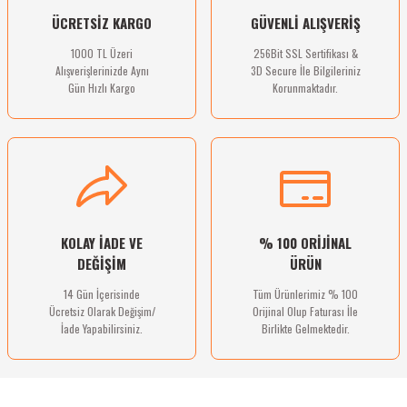
ÜCRETSİZ KARGO
GÜVENLİ ALIŞVERİŞ
bletler
1000 TL Üzeri
256Bit SSL Sertifikası &
 Çaydanlıklar
Alışverişlerinizde Aynı
3D Secure İle Bilgileriniz
Gün Hızlı Kargo
Korunmaktadır.
ı
KOLAY İADE VE
% 100 ORİJİNAL
DEĞİŞİM
ÜRÜN
14 Gün İçerisinde
Tüm Ürünlerimiz % 100
Ücretsiz Olarak Değişim/
Orijinal Olup Faturası İle
İade Yapabilirsiniz.
Birlikte Gelmektedir.