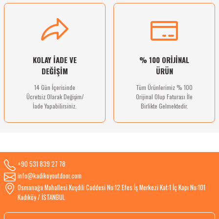
Gönder
KOLAY İADE VE
% 100 ORİJİNAL
DEĞİŞİM
ÜRÜN
14 Gün İçerisinde
Tüm Ürünlerimiz % 100
Ücretsiz Olarak Değişim/
Orijinal Olup Faturası İle
İade Yapabilirsiniz.
Birlikte Gelmektedir.
+90 531 839 27 78
info@kadikoyoutdoor.com
Osmanağa Mahallesi Kuşdili Caddesi No:12 Efes İş Merkezi Kat:1 İç Kapı No:101
Kadıköy / İSTANBUL