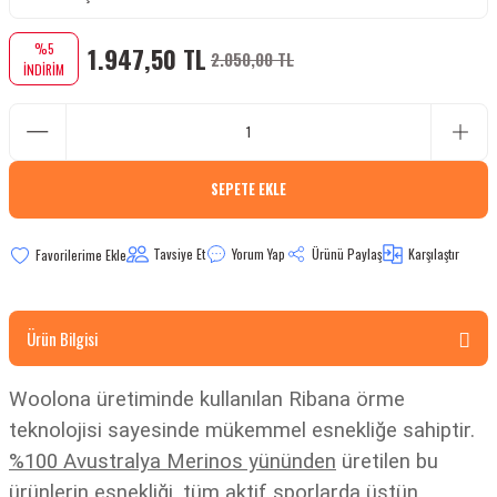
bletler
%5
1.947,50 TL
2.050,00 TL
İNDİRİM
 Çaydanlıklar
ı
SEPETE EKLE
Tavsiye Et
Yorum Yap
Ürünü Paylaş
Karşılaştır
Ürün Bilgisi
Woolona üretiminde kullanılan Ribana örme
teknolojisi sayesinde mükemmel esnekliğe sahiptir.
%100 Avustralya Merinos yününden
üretilen bu
ürünlerin esnekliği, tüm aktif sporlarda üstün