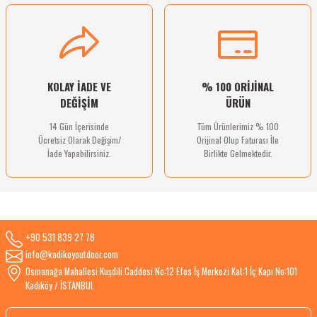
Gönder
KOLAY İADE VE
% 100 ORİJİNAL
DEĞİŞİM
ÜRÜN
14 Gün İçerisinde
Tüm Ürünlerimiz % 100
Ücretsiz Olarak Değişim/
Orijinal Olup Faturası İle
İade Yapabilirsiniz.
Birlikte Gelmektedir.
+90 531 839 27 78
info@kadikoyoutdoor.com
Osmanağa Mahallesi Kuşdili Caddesi No:12 Efes İş Merkezi Kat:1 İç Kapı No:101
Kadıköy / İSTANBUL