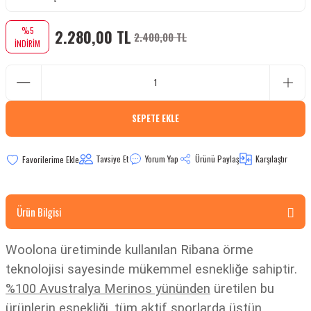
bletler
%5
2.280,00 TL
2.400,00 TL
İNDİRİM
 Çaydanlıklar
ı
SEPETE EKLE
Tavsiye Et
Yorum Yap
Ürünü Paylaş
Karşılaştır
Ürün Bilgisi
Woolona üretiminde kullanılan Ribana örme
teknolojisi sayesinde mükemmel esnekliğe sahiptir.
%100 Avustralya Merinos yününden
üretilen bu
ürünlerin esnekliği, tüm aktif sporlarda üstün