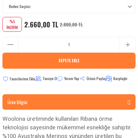
bletler
%5
2.660,00 TL
 Çaydanlıklar
2.800,00 TL
İNDİRİM
ı
SEPETE EKLE
Tavsiye Et
Yorum Yap
Ürünü Paylaş
Karşılaştır
Ürün Bilgisi
Woolona üretiminde kullanılan Ribana örme
teknolojisi sayesinde mükemmel esnekliğe sahiptir.
%100 Avustralya Merinos yününden
üretilen bu