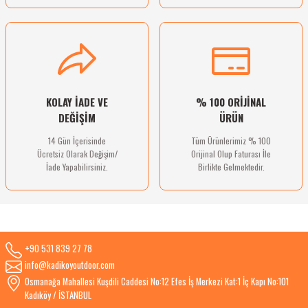
Gönder
KOLAY İADE VE
% 100 ORİJİNAL
DEĞİŞİM
ÜRÜN
14 Gün İçerisinde
Tüm Ürünlerimiz % 100
Ücretsiz Olarak Değişim/
Orijinal Olup Faturası İle
İade Yapabilirsiniz.
Birlikte Gelmektedir.
+90 531 839 27 78
info@kadikoyoutdoor.com
Osmanağa Mahallesi Kuşdili Caddesi No:12 Efes İş Merkezi Kat:1 İç Kapı No:101
Kadıköy / İSTANBUL