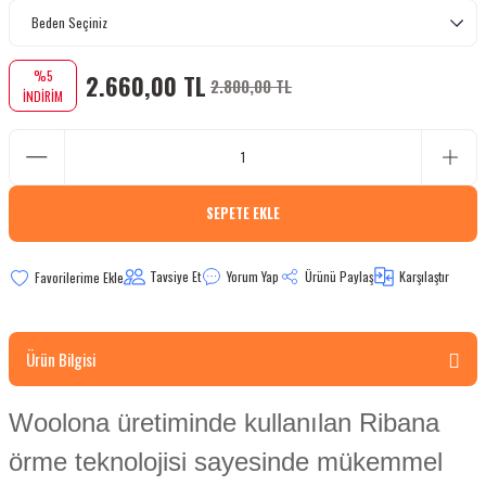
bletler
%5
2.660,00 TL
 Çaydanlıklar
2.800,00 TL
İNDİRİM
ı
SEPETE EKLE
Tavsiye Et
Yorum Yap
Ürünü Paylaş
Karşılaştır
Ürün Bilgisi
Woolona üretiminde kullanılan Ribana
örme teknolojisi sayesinde mükemmel