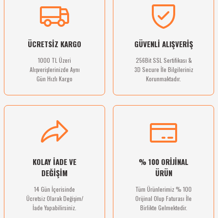
Ürün açıklamasında eksik bilgiler bulunuyor.
Ürün bilgilerinde hatalar bulunuyor.
Deneyimini Paylaş
Ürün fiyatı diğer sitelerden daha pahalı.
ÜCRETSİZ KARGO
GÜVENLİ ALIŞVERİŞ
Bu ürüne benzer farklı alternatifler olmalı.
1000 TL Üzeri
256Bit SSL Sertifikası &
Alışverişlerinizde Aynı
3D Secure İle Bilgileriniz
Gün Hızlı Kargo
Korunmaktadır.
Gönder
KOLAY İADE VE
% 100 ORİJİNAL
DEĞİŞİM
ÜRÜN
14 Gün İçerisinde
Tüm Ürünlerimiz % 100
Ücretsiz Olarak Değişim/
Orijinal Olup Faturası İle
İade Yapabilirsiniz.
Birlikte Gelmektedir.