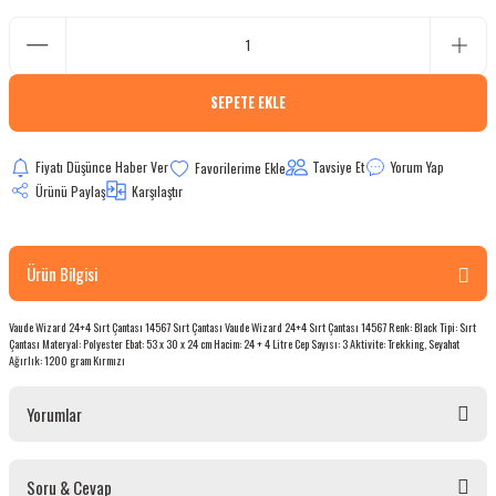
bletler
 Çaydanlıklar
SEPETE EKLE
ı
Fiyatı Düşünce Haber Ver
Tavsiye Et
Yorum Yap
Ürünü Paylaş
Karşılaştır
Ürün Bilgisi
Vaude Wizard 24+4 Sırt Çantası 14567 Sırt Çantası Vaude Wizard 24+4 Sırt Çantası 14567 Renk: Black Tipi: Sırt
Çantası Materyal: Polyester Ebat: 53 x 30 x 24 cm Hacim: 24 + 4 Litre Cep Sayısı: 3 Aktivite: Trekking, Seyahat
Ağırlık: 1200 gram Kırmızı
Yorumlar
Soru & Cevap