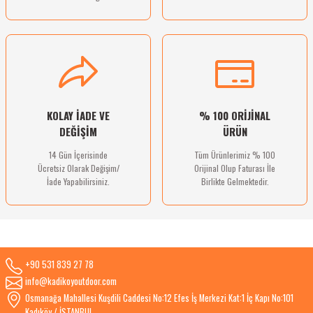
Gönder
KOLAY İADE VE
% 100 ORİJİNAL
DEĞİŞİM
ÜRÜN
14 Gün İçerisinde
Tüm Ürünlerimiz % 100
Ücretsiz Olarak Değişim/
Orijinal Olup Faturası İle
İade Yapabilirsiniz.
Birlikte Gelmektedir.
+90 531 839 27 78
info@kadikoyoutdoor.com
Osmanağa Mahallesi Kuşdili Caddesi No:12 Efes İş Merkezi Kat:1 İç Kapı No:101
Kadıköy / İSTANBUL