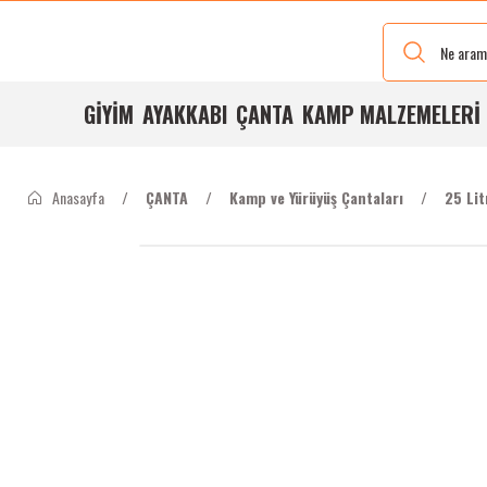
Yeni Renkleri
Ve Bedenleri
ile
Stoğumuzda
GİYİM
AYAKKABI
ÇANTA
KAMP MALZEMELERİ
Anasayfa
ÇANTA
Kamp ve Yürüyüş Çantaları
25 Li