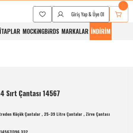
Seçmek İçin
Bizi
Giriş Yap & Üye Ol
rayabilirsiniz
İTAPLAR
MOCKiNGBiRDS
MARKALAR
İNDİRİM
4 Sırt Çantası 14567
treden Küçük Çantalar
,
25-39 Litre Çantalar
,
Zirve Çantası
U14567|396.332