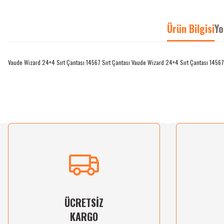
Ürün Bilgisi
Yo
Vaude Wizard 24+4 Sırt Çantası 14567 Sırt Çantası Vaude Wizard 24+4 Sırt Çantası 14567 Re
Bu ürünün fiyat bilgisi, resim, ürün açıklamalarında ve diğer konularda yetersiz gördü
Görüş ve önerileriniz için teşekkür ederiz.
Ürün resmi kalitesiz, bozuk veya görüntülenemiyor.
Ürün açıklamasında eksik bilgiler bulunuyor.
Ürün bilgilerinde hatalar bulunuyor.
Ürün fiyatı diğer sitelerden daha pahalı.
Bu ürüne benzer farklı alternatifler olmalı.
ÜCRETSİZ
KARGO