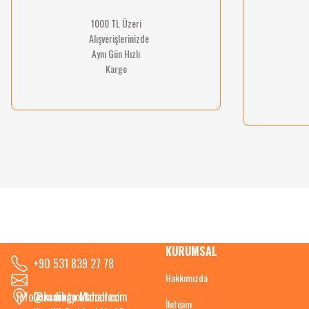
1000 TL Üzeri
Alışverişlerinizde
Aynı Gün Hızlı
Kargo
KURUMSAL
+90 531 839 27 78
Hakkımızda
info@kadikoyoutdoor.com
Osmanağa Mahallesi
İletişim