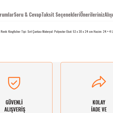
rumlar
Soru & Cevap
Taksit Seçenekleri
Önerileriniz
Alış
nk: Kingfisher Tipi: Sırt Çantası Materyal: Polyester Ebat: 53 x 30 x 24 cm Hacim: 24 + 4 Lit
ğünüz noktaları öneri formunu kullanarak tarafımıza iletebilirsiniz.
Ürün hakkında henüz soru sorulmamış.
Bu ürüne ilk yorumu siz yapın!
Sitemize ilk yorumu siz yapın!
Deneyimini Paylaş
Yorum Yaz
Soru Sor
GÜVENLİ
KOLAY
ALIŞVERİŞ
İADE VE