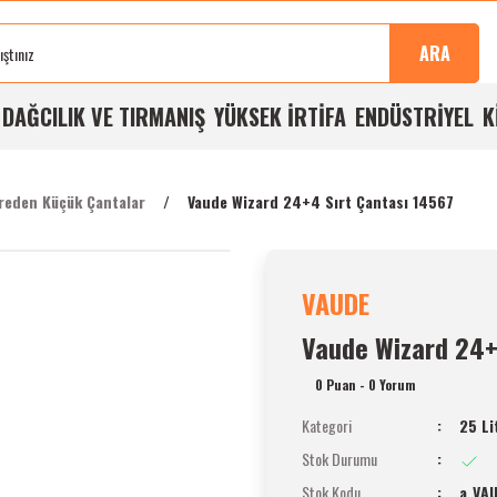
Sonra
100%
Alışverişlerde
Aynı
%5
Taksit
Buluşma
Kalite
Ücretsiz
Gün
Havale
İmkanı
ARA
Noktası
Garantisi
Kargo
Kargo
İndirimi
A
DAĞCILIK VE TIRMANIŞ
YÜKSEK İRTİFA
ENDÜSTRİYEL
K
treden Küçük Çantalar
Vaude Wizard 24+4 Sırt Çantası 14567
VAUDE
Vaude Wizard 24+
0 Puan - 0 Yorum
Kategori
25 Li
Stok Durumu
Stok Kodu
a_VA