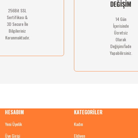
DEĞİŞİM
256Bit SSL
Sertifikası &
14 Gün
Gönder
3D Secure İle
İçerisinde
Bilgileriniz
Ücretsiz
Korunmaktadır.
Olarak
Değişim/İade
Yapabilirsiniz.
HESABIM
KATEGORİLER
Yeni Üyelik
Kadın
Üye Girişi
Eldiven