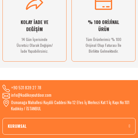
KOLAY İADE VE
% 100 ORİJİNAL
DEĞİŞİM
ÜRÜN
14 Gün İçerisinde
Tüm Ürünlerimiz % 100
Ücretsiz Olarak Değişim/
Orijinal Olup Faturası İle
İade Yapabilirsiniz.
Birlikte Gelmektedir.
+90 531 839 27 78
info@kadikoyoutdoor.com
Osmanağa Mahallesi Kuşdili Caddesi No:12 Efes İş Merkezi Kat:1 İç Kapı No:101
Kadıköy / İSTANBUL
KURUMSAL