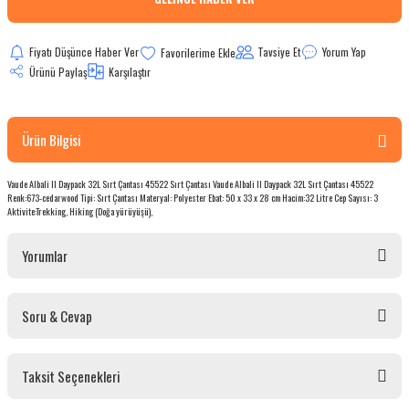
bletler
Fiyatı Düşünce Haber Ver
Tavsiye Et
Yorum Yap
 Çaydanlıklar
Ürünü Paylaş
Karşılaştır
ı
Ürün Bilgisi
Vaude Albali II Daypack 32L Sırt Çantası 45522 Sırt Çantası Vaude Albali II Daypack 32L Sırt Çantası 45522
Renk:673-cedarwood Tipi: Sırt Çantası Materyal: Polyester Ebat: 50 x 33 x 28 cm Hacim:32 Litre Cep Sayısı: 3
Aktivite:Trekking, Hiking (Doğa yürüyüşü),
Yorumlar
Soru & Cevap
Bu ürüne ilk yorumu siz yapın!
Taksit Seçenekleri
Yorum Yaz
Ürün hakkında henüz soru sorulmamış.