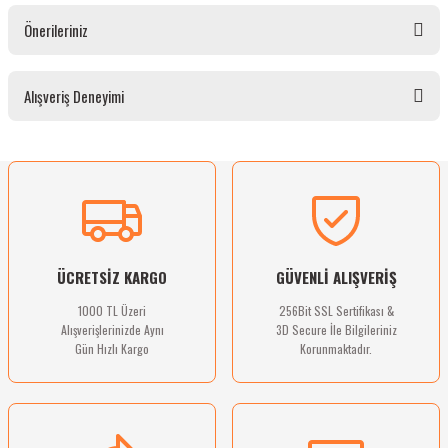
Önerileriniz
Soru Sor
Bu ürünün fiyat bilgisi, resim, ürün açıklamalarında ve diğer konularda yetersiz
Alışveriş Deneyimi
gördüğünüz noktaları öneri formunu kullanarak tarafımıza iletebilirsiniz.
Görüş ve önerileriniz için teşekkür ederiz.
Ürün resmi kalitesiz, bozuk veya görüntülenemiyor.
Sitemize ilk yorumu siz yapın!
Ürün açıklamasında eksik bilgiler bulunuyor.
Ürün bilgilerinde hatalar bulunuyor.
Deneyimini Paylaş
Ürün fiyatı diğer sitelerden daha pahalı.
ÜCRETSİZ KARGO
GÜVENLİ ALIŞVERİŞ
Bu ürüne benzer farklı alternatifler olmalı.
1000 TL Üzeri
256Bit SSL Sertifikası &
Alışverişlerinizde Aynı
3D Secure İle Bilgileriniz
Gün Hızlı Kargo
Korunmaktadır.
Gönder