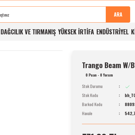
Sonra
100%
Alışverişlerde
Aynı
%5
Taksit
Buluşma
Kalite
Ücretsiz
Gün
Havale
İmkanı
ARA
Noktası
Garantisi
Kargo
Kargo
İndirimi
A
DAĞCILIK VE TIRMANIŞ
YÜKSEK İRTİFA
ENDÜSTRİYEL
K
Trango Beam W/B
0 Puan - 0 Yorum
Stok Durumu
Stok Kodu
bh_TC
Barkod Kodu
8809
Havale
542,7