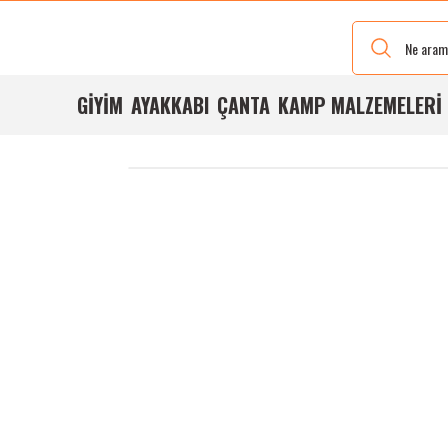
Yeni Renkleri
Ve Bedenleri
ile
Stoğumuzda
GİYİM
AYAKKABI
ÇANTA
KAMP MALZEMELERİ