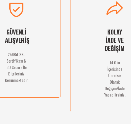
Deneyimini Paylaş
Yorum Yaz
Soru Sor
GÜVENLİ
KOLAY
ALIŞVERİŞ
İADE VE
DEĞİŞİM
256Bit SSL
Sertifikası &
14 Gün
Gönder
3D Secure İle
İçerisinde
Bilgileriniz
Ücretsiz
Korunmaktadır.
Olarak
Değişim/İade
Yapabilirsiniz.