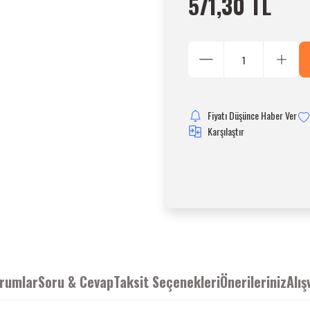
571,30 TL
Fiyatı Düşünce Haber Ver
Karşılaştır
rumlar
Soru & Cevap
Taksit Seçenekleri
Önerileriniz
Alış