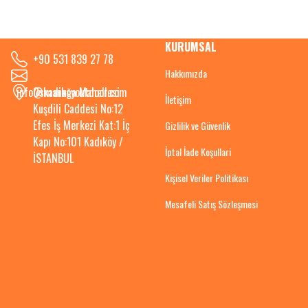
KURUMSAL
+90 531 839 27 78
Hakkımızda
info@kadikoyoutdoor.com
Osmanağa Mahallesi
İletişim
Kuşdili Caddesi No:12
Efes İş Merkezi Kat:1 İç
Gizlilik ve Güvenlik
Kapı No:101 Kadıköy /
İptal İade Koşullari
İSTANBUL
Kişisel Veriler Politikası
Mesafeli Satış Sözleşmesi