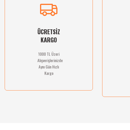
Ürün açıklamasında eksik bilgiler bulunuyor.
Ürün bilgilerinde hatalar bulunuyor.
Ürün fiyatı diğer sitelerden daha pahalı.
Bu ürüne benzer farklı alternatifler olmalı.
ÜCRETSİZ
KARGO
1000 TL Üzeri
Alışverişlerinizde
Aynı Gün Hızlı
Kargo