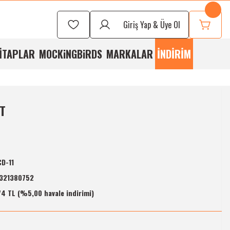
Seçmek İçin
Bizi
Giriş Yap & Üye Ol
rayabilirsiniz
İTAPLAR
MOCKiNGBiRDS
MARKALAR
İNDİRİM
T
D-11
321380752
4 TL (%5,00 havale indirimi)