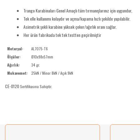
Trango Karabinaları Genel Amaçlı tüm tırmanışlarınız için uygundur,
Tek elle kullanımı kolaydır ve açma/kapama hızlı şekilde yapılabilir.
Asimetrik şekli karabine yüksek çeker/ağırlık oranı sağlar.
Her ürün fabrikada tek tek testten geçirilmiştir
Meteryal:
AL7075-T6
Ölçüler:
Ø10x98x57mm
Ağırlık:
34 gr.
Mukavemet:
25kN / Minor 8kN / Açık 9kN
CE-0120
Sertifikasına Sahiptir.
Bu ürünün fiyat bilgisi, resim, ürün açıklamalarında ve diğer konularda yetersiz gördü
Görüş ve önerileriniz için teşekkür ederiz.
Ürün resmi kalitesiz, bozuk veya görüntülenemiyor.