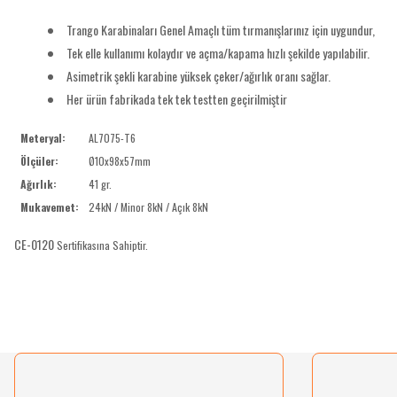
Trango Karabinaları Genel Amaçlı tüm tırmanışlarınız için uygundur,
Tek elle kullanımı kolaydır ve açma/kapama hızlı şekilde yapılabilir.
Asimetrik şekli karabine yüksek çeker/ağırlık oranı sağlar.
Her ürün fabrikada tek tek testten geçirilmiştir
Meteryal:
AL7075-T6
Ölçüler:
Ø10x98x57mm
Ağırlık:
41 gr.
Mukavemet:
24kN / Minor 8kN / Açık 8kN
CE-0120
Sertifikasına Sahiptir.
Bu ürünün fiyat bilgisi, resim, ürün açıklamalarında ve diğer konularda yetersiz gördü
Görüş ve önerileriniz için teşekkür ederiz.
Ürün resmi kalitesiz, bozuk veya görüntülenemiyor.