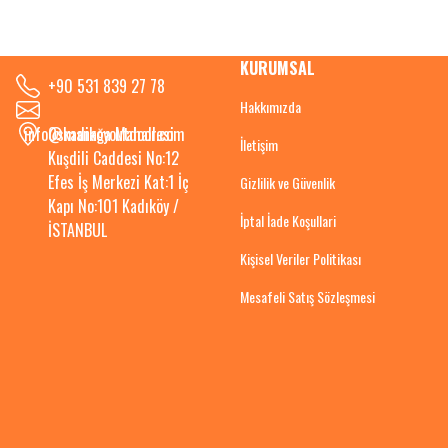
KURUMSAL
+90 531 839 27 78
Hakkımızda
info@kadikoyoutdoor.com
Osmanağa Mahallesi
İletişim
Kuşdili Caddesi No:12
Efes İş Merkezi Kat:1 İç
Gizlilik ve Güvenlik
Kapı No:101 Kadıköy /
İptal İade Koşullari
İSTANBUL
Kişisel Veriler Politikası
Mesafeli Satış Sözleşmesi