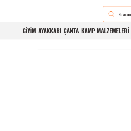
Yeni Renkleri
Ve Bedenleri
ile
Stoğumuzda
GİYİM
AYAKKABI
ÇANTA
KAMP MALZEMELERİ