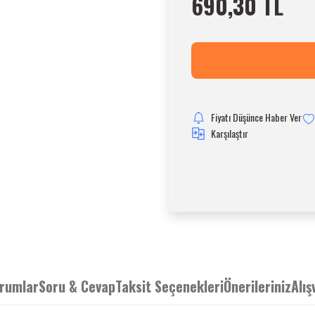
690,30 TL
Fiyatı Düşünce Haber Ver
Karşılaştır
rumlar
Soru & Cevap
Taksit Seçenekleri
Önerileriniz
Alış