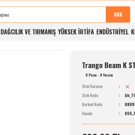
Sonra
100%
Alışverişlerde
Aynı
%5
Taksit
Buluşma
Kalite
Ücretsiz
Gün
Havale
İmkanı
ARA
Noktası
Garantisi
Kargo
Kargo
İndirimi
A
DAĞCILIK VE TIRMANIŞ
YÜKSEK İRTİFA
ENDÜSTRİYEL
K
Trango Beam K ST
0 Puan - 0 Yorum
Stok Durumu
Stok Kodu
bh_T
Barkod Kodu
8809
Havale
655,7