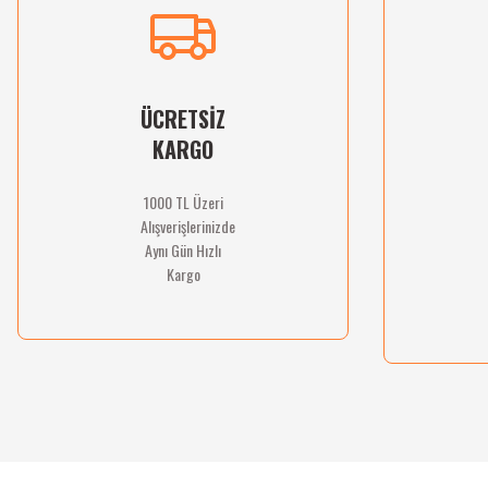
Ürün açıklamasında eksik bilgiler bulunuyor.
Ürün bilgilerinde hatalar bulunuyor.
Ürün fiyatı diğer sitelerden daha pahalı.
Bu ürüne benzer farklı alternatifler olmalı.
ÜCRETSİZ
KARGO
1000 TL Üzeri
Alışverişlerinizde
Aynı Gün Hızlı
Kargo