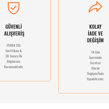
Deneyimini Paylaş
Yorum Yaz
Soru Sor
GÜVENLİ
KOLAY
ALIŞVERİŞ
İADE VE
DEĞİŞİM
256Bit SSL
Sertifikası &
14 Gün
Gönder
3D Secure İle
İçerisinde
Bilgileriniz
Ücretsiz
Korunmaktadır.
Olarak
Değişim/İade
Yapabilirsiniz.