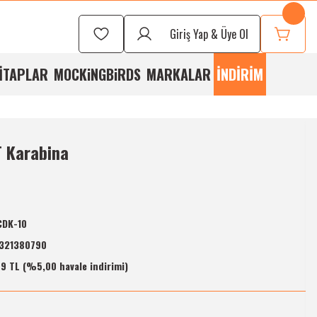
Seçmek İçin
Bizi
Giriş Yap & Üye Ol
rayabilirsiniz
İTAPLAR
MOCKiNGBiRDS
MARKALAR
İNDİRİM
 Karabina
CDK-10
321380790
9 TL (%5,00 havale indirimi)