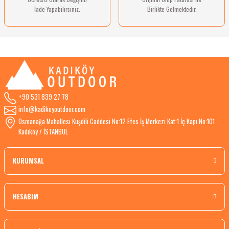
İade Yapabilirsiniz.
Birlikte Gelmektedir.
+90 531 839 27 78
info@kadikoyoutdoor.com
Osmanağa Mahallesi Kuşdili Caddesi No:12 Efes İş Merkezi Kat:1 İç Kapı No:101
Kadıköy / İSTANBUL
KURUMSAL
HESABIM