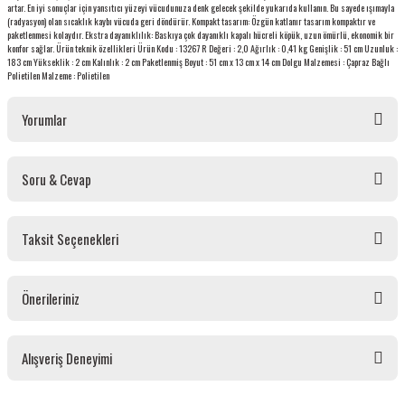
artar. En iyi sonuçlar için yansıtıcı yüzeyi vücudunuza denk gelecek şekilde yukarıda kullanın. Bu sayede ışımayla
(radyasyon) olan sıcaklık kaybı vücuda geri döndürür. Kompakt tasarım: Özgün katlanır tasarım kompaktır ve
paketlenmesi kolaydır. Ekstra dayanıklılık: Baskıya çok dayanıklı kapalı hücreli köpük, uzun ömürlü, ekonomik bir
konfor sağlar. Ürün teknik özellikleri Ürün Kodu : 13267 R Değeri : 2,0 Ağırlık : 0,41 kg Genişlik : 51 cm Uzunluk :
183 cm Yükseklik : 2 cm Kalınlık : 2 cm Paketlenmiş Boyut : 51 cm x 13 cm x 14 cm Dolgu Malzemesi : Çapraz Bağlı
Polietilen Malzeme : Polietilen
Yorumlar
Soru & Cevap
Bu ürüne ilk yorumu siz yapın!
Taksit Seçenekleri
Yorum Yaz
Ürün hakkında henüz soru sorulmamış.
Önerileriniz
Soru Sor
Bu ürünün fiyat bilgisi, resim, ürün açıklamalarında ve diğer konularda yetersiz
Alışveriş Deneyimi
gördüğünüz noktaları öneri formunu kullanarak tarafımıza iletebilirsiniz.
Görüş ve önerileriniz için teşekkür ederiz.