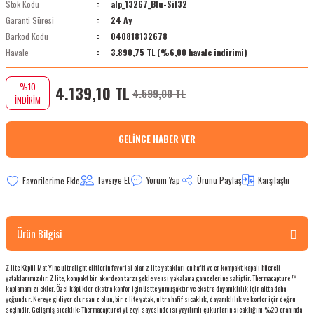
Stok Kodu
alp_13267_Blu-Sil32
bletler
Garanti Süresi
24 Ay
Barkod Kodu
040818132678
 Çaydanlıklar
Havale
3.890,75 TL (%6,00 havale indirimi)
ı
%10
4.139,10 TL
4.599,00 TL
İNDİRİM
GELINCE HABER VER
Tavsiye Et
Yorum Yap
Ürünü Paylaş
Karşılaştır
Ürün Bilgisi
Z lite Köpül Mat Yine ultralight elitlerin favorisi olan z lite yatakları en hafif ve en kompakt kapalı hücreli
yataklarımızdır. Z lite, kompakt bir akordeon tarzı şekle ve ısı yakalama gamzelerine sahiptir. Thermacapture ™
kaplamamızı ekler. Özel köpükler ekstra konfor için üstte yumuşaktır ve ekstra dayanıklılık için altta daha
yoğundur. Nereye gidiyor olursanız olun, bir z lite yatak, ultra hafif sıcaklık, dayanıklılık ve konfor için doğru
seçimdir. Gelişmiş sıcaklık: Thermacapturet yüzeyi sayesinde ısı yayılımlı çukurların sıcaklığını %20 oranında