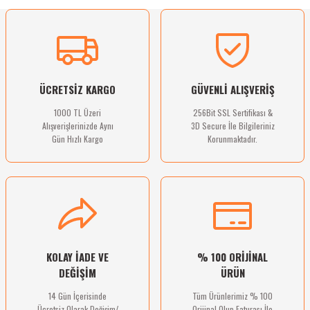
Ürün resmi kalitesiz, bozuk veya görüntülenemiyor.
Sitemize ilk yorumu siz yapın!
Ürün açıklamasında eksik bilgiler bulunuyor.
Ürün bilgilerinde hatalar bulunuyor.
Deneyimini Paylaş
Ürün fiyatı diğer sitelerden daha pahalı.
ÜCRETSİZ KARGO
GÜVENLİ ALIŞVERİŞ
Bu ürüne benzer farklı alternatifler olmalı.
1000 TL Üzeri
256Bit SSL Sertifikası &
Alışverişlerinizde Aynı
3D Secure İle Bilgileriniz
Gün Hızlı Kargo
Korunmaktadır.
Gönder
KOLAY İADE VE
% 100 ORİJİNAL
DEĞİŞİM
ÜRÜN
14 Gün İçerisinde
Tüm Ürünlerimiz % 100
Ücretsiz Olarak Değişim/
Orijinal Olup Faturası İle