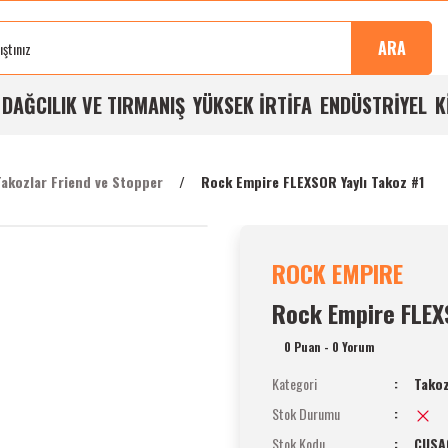
Sonra
100%
Alışverişlerde
Aynı
%5
Taksit
Buluşma
Kalite
Ücretsiz
Gün
Havale
İmkanı
ARA
Noktası
Garantisi
Kargo
Kargo
İndirimi
A
DAĞCILIK VE TIRMANIŞ
YÜKSEK İRTİFA
ENDÜSTRİYEL
K
Takozlar Friend ve Stopper
Rock Empire FLEXSOR Yaylı Takoz #1
ROCK EMPIRE
Rock Empire FLEX
0 Puan - 0 Yorum
Kategori
Takoz
Stok Durumu
Stok Kodu
CUSA