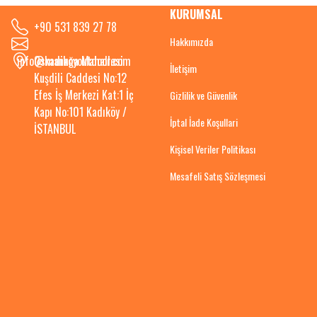
KURUMSAL
+90 531 839 27 78
Hakkımızda
info@kadikoyoutdoor.com
Osmanağa Mahallesi
İletişim
Kuşdili Caddesi No:12
Efes İş Merkezi Kat:1 İç
Gizlilik ve Güvenlik
Kapı No:101 Kadıköy /
İptal İade Koşullari
İSTANBUL
Kişisel Veriler Politikası
Mesafeli Satış Sözleşmesi