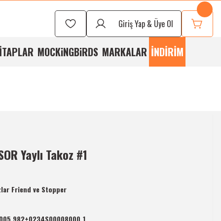
Seçmek İçin
Bizi
Giriş Yap & Üye Ol
rayabilirsiniz
İTAPLAR
MOCKiNGBiRDS
MARKALAR
İNDİRİM
SOR Yaylı Takoz #1
lar Friend ve Stopper
005.982+0234S00008000_1