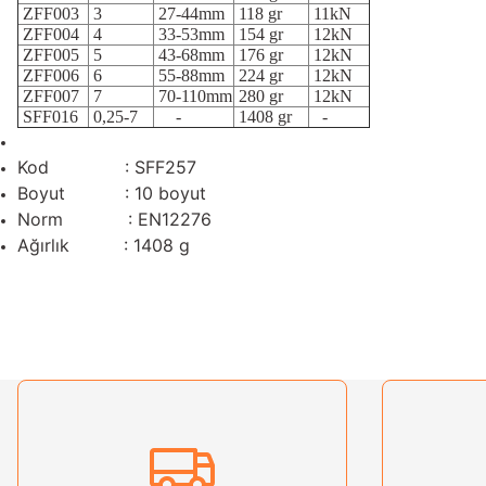
ZFF003
3
27-44mm
118 gr
11kN
ZFF004
4
33-53mm
154 gr
12kN
ZFF005
5
43-68mm
176 gr
12kN
ZFF006
6
55-88mm
224 gr
12kN
ZFF007
7
70-110mm
280 gr
12kN
SFF016
0,25-7
-
1408 gr
-
Kod : SFF257
Boyut : 10 boyut
Norm : EN12276
Ağırlık : 1408 g
Bu ürünün fiyat bilgisi, resim, ürün açıklamalarında ve diğer konularda yetersiz gördü
Görüş ve önerileriniz için teşekkür ederiz.
Ürün resmi kalitesiz, bozuk veya görüntülenemiyor.
Ürün açıklamasında eksik bilgiler bulunuyor.
Ürün bilgilerinde hatalar bulunuyor.