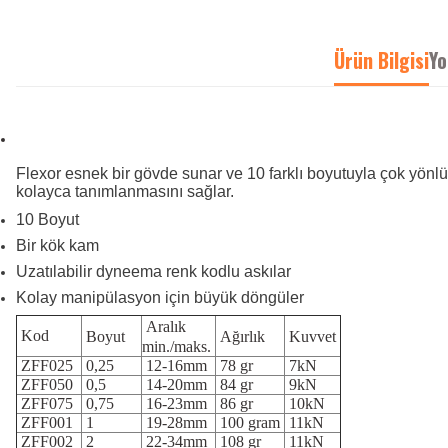
Ürün Bilgisi
Yo
Flexor esnek bir gövde sunar ve 10 farklı boyutuyla çok yönlü
kolayca tanımlanmasını sağlar.
10 Boyut
Bir kök kam
Uzatılabilir dyneema renk kodlu askılar
Kolay manipülasyon için büyük döngüler
Aralık
Kod
Boyut
Ağırlık
Kuvvet
min./maks.
ZFF025
0,25
12-16mm
78 gr
7kN
ZFF050
0,5
14-20mm
84 gr
9kN
ZFF075
0,75
16-23mm
86 gr
10kN
ZFF001
1
19-28mm
100 gram
11kN
ZFF002
2
22-34mm
108 gr
11kN