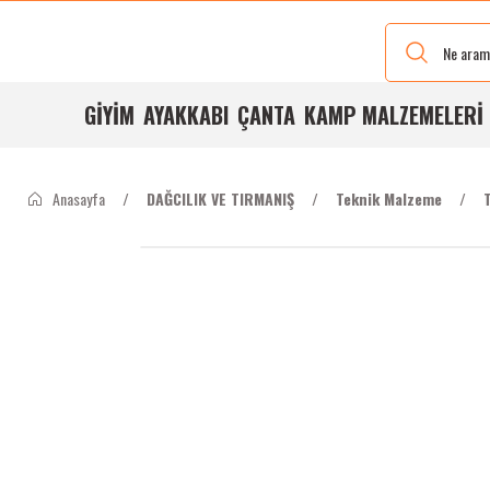
Yeni Renkleri
Ve Bedenleri
ile
Stoğumuzda
GİYİM
AYAKKABI
ÇANTA
KAMP MALZEMELERİ
Anasayfa
DAĞCILIK VE TIRMANIŞ
Teknik Malzeme