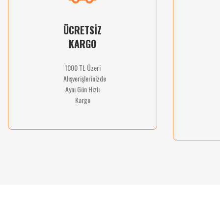
Ürün fiyatı diğer sitelerden daha pahalı.
Bu ürüne benzer farklı alternatifler olmalı.
ÜCRETSİZ
KARGO
1000 TL Üzeri
Alışverişlerinizde
Aynı Gün Hızlı
Kargo