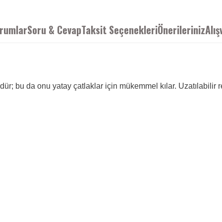
rumlar
Soru & Cevap
Taksit Seçenekleri
Önerileriniz
Alış
dür; bu da onu yatay çatlaklar için mükemmel kılar. Uzatılabilir