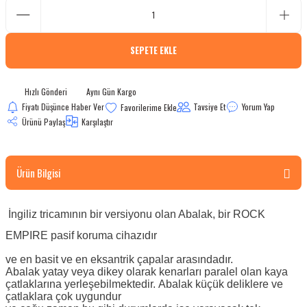
bletler
SEPETE EKLE
 Çaydanlıklar
ı
Hızlı Gönderi
Aynı Gün Kargo
Fiyatı Düşünce Haber Ver
Tavsiye Et
Yorum Yap
Ürünü Paylaş
Karşılaştır
Ürün Bilgisi
İngiliz tricamının bir versiyonu olan Abalak, bir ROCK
EMPIRE pasif koruma cihazıdır
ve en basit ve en eksantrik çapalar arasındadır.
Abalak yatay veya dikey olarak kenarları paralel olan kaya
çatlaklarına yerleşebilmektedir. Abalak küçük deliklere ve
çatlaklara çok uygundur