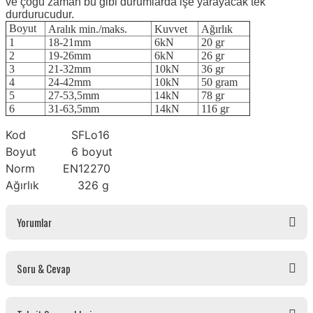
ve çoğu zaman bu gibi durumlarda işe yarayacak tek
durdurucudur.
Boyut
Aralık min./maks.
Kuvvet
Ağırlık
1
18-21mm
6kN
20 gr
2
19-26mm
6kN
26 gr
3
21-32mm
10kN
36 gr
4
24-42mm
10kN
50 gram
5
27-53,5mm
14kN
78 gr
6
31-63,5mm
14kN
116 gr
Kod SFLo16
Boyut 6 boyut
Norm EN12270
Ağırlık 326 g
Yorumlar
Soru & Cevap
Bu ürüne ilk yorumu siz yapın!