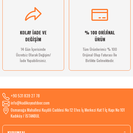
Gönder
KOLAY İADE VE
% 100 ORİJİNAL
DEĞİŞİM
ÜRÜN
14 Gün İçerisinde
Tüm Ürünlerimiz % 100
Ücretsiz Olarak Değişim/
Orijinal Olup Faturası İle
İade Yapabilirsiniz.
Birlikte Gelmektedir.
+90 531 839 27 78
info@kadikoyoutdoor.com
Osmanağa Mahallesi Kuşdili Caddesi No:12 Efes İş Merkezi Kat:1 İç Kapı No:101
Kadıköy / İSTANBUL
KURUMSAL