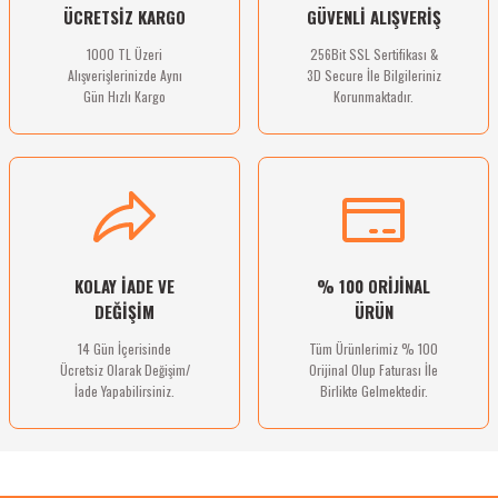
ÜCRETSİZ KARGO
GÜVENLİ ALIŞVERİŞ
Bu ürüne benzer farklı alternatifler olmalı.
1000 TL Üzeri
256Bit SSL Sertifikası &
Alışverişlerinizde Aynı
3D Secure İle Bilgileriniz
Gün Hızlı Kargo
Korunmaktadır.
Gönder
KOLAY İADE VE
% 100 ORİJİNAL
DEĞİŞİM
ÜRÜN
14 Gün İçerisinde
Tüm Ürünlerimiz % 100
Ücretsiz Olarak Değişim/
Orijinal Olup Faturası İle
İade Yapabilirsiniz.
Birlikte Gelmektedir.