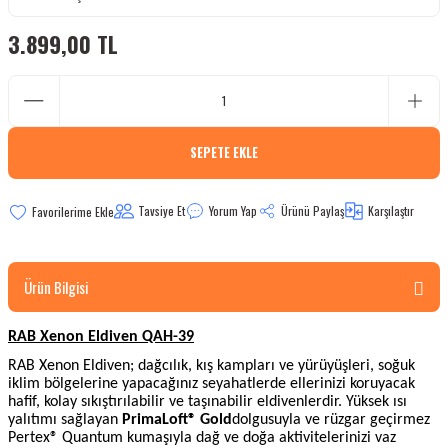
bletler
3.899,00 TL
 Çaydanlıklar
ı
SEPETE EKLE
Tavsiye Et
Yorum Yap
Ürünü Paylaş
Karşılaştır
Ürün Bilgisi
RAB Xenon Eldiven QAH-39
RAB Xenon Eldiven; dağcılık, kış kampları ve yürüyüşleri, soğuk
iklim bölgelerine yapacağınız seyahatlerde ellerinizi koruyacak
hafif, kolay sıkıştırılabilir ve taşınabilir eldivenlerdir. Yüksek ısı
yalıtımı sağlayan
PrimaLoft® Gold
dolgusuyla ve rüzgar geçirmez
Pertex® Quantum kumaşıyla dağ ve doğa aktivitelerinizi vaz