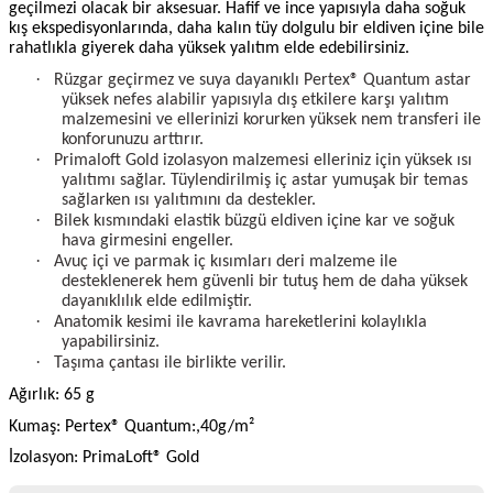
geçilmezi olacak bir aksesuar. Hafif ve ince yapısıyla daha soğuk
kış ekspedisyonlarında, daha kalın tüy dolgulu bir eldiven içine bile
rahatlıkla giyerek daha yüksek yalıtım elde edebilirsiniz.
·
Rüzgar geçirmez ve suya dayanıklı Pertex® Quantum astar
yüksek nefes alabilir yapısıyla dış etkilere karşı yalıtım
malzemesini ve ellerinizi korurken yüksek nem transferi ile
konforunuzu arttırır.
·
Primaloft Gold izolasyon malzemesi elleriniz için yüksek ısı
yalıtımı sağlar. Tüylendirilmiş iç astar yumuşak bir temas
sağlarken ısı yalıtımını da destekler.
·
Bilek kısmındaki elastik büzgü eldiven içine kar ve soğuk
hava girmesini engeller.
·
Avuç içi ve parmak iç kısımları deri malzeme ile
desteklenerek hem güvenli bir tutuş hem de daha yüksek
dayanıklılık elde edilmiştir.
·
Anatomik kesimi ile kavrama hareketlerini kolaylıkla
yapabilirsiniz.
·
Taşıma çantası ile birlikte verilir.
Ağırlık: 65 g
Kumaş: Pertex® Quantum:,40g/m²
İzolasyon: PrimaLoft® Gold