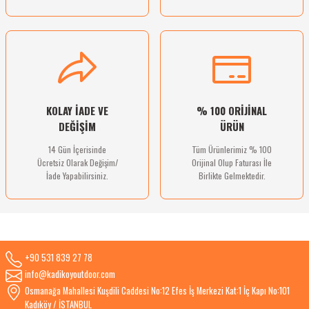
Gönder
KOLAY İADE VE
% 100 ORİJİNAL
DEĞİŞİM
ÜRÜN
14 Gün İçerisinde
Tüm Ürünlerimiz % 100
Ücretsiz Olarak Değişim/
Orijinal Olup Faturası İle
İade Yapabilirsiniz.
Birlikte Gelmektedir.
+90 531 839 27 78
info@kadikoyoutdoor.com
Osmanağa Mahallesi Kuşdili Caddesi No:12 Efes İş Merkezi Kat:1 İç Kapı No:101
Kadıköy / İSTANBUL