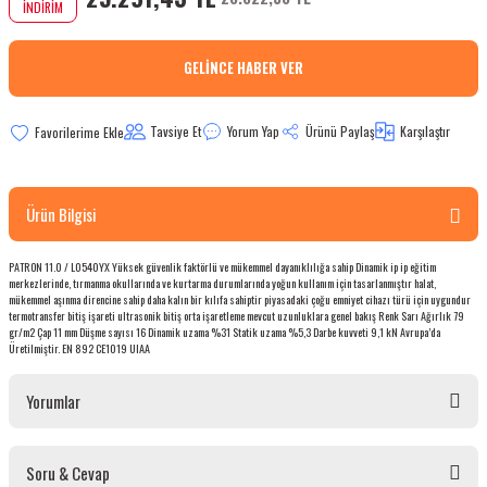
İNDİRİM
bletler
GELINCE HABER VER
 Çaydanlıklar
Tavsiye Et
Yorum Yap
Ürünü Paylaş
Karşılaştır
ı
Ürün Bilgisi
PATRON 11.0 / L0540YX Yüksek güvenlik faktörlü ve mükemmel dayanıklılığa sahip Dinamik ip ip eğitim
merkezlerinde, tırmanma okullarında ve kurtarma durumlarında yoğun kullanım için tasarlanmıştır halat,
mükemmel aşınma direncine sahip daha kalın bir kılıfa sahiptir piyasadaki çoğu emniyet cihazı türü için uygundur
termotransfer bitiş işareti ultrasonik bitiş orta işaretleme mevcut uzunluklara genel bakış Renk Sarı Ağırlık 79
gr/m2 Çap 11 mm Düşme sayısı 16 Dinamik uzama %31 Statik uzama %5,3 Darbe kuvveti 9,1 kN Avrupa’da
Üretilmiştir. EN 892 CE1019 UIAA
Yorumlar
Soru & Cevap