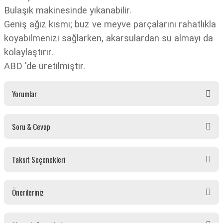
Bulaşık makinesinde yıkanabilir.
Geniş ağız kısmı; buz ve meyve parçalarını rahatlıkla
koyabilmenizi sağlarken, akarsulardan su almayı da
kolaylaştırır.
ABD 'de üretilmiştir.
Yorumlar
Soru & Cevap
Bu ürüne ilk yorumu siz yapın!
Taksit Seçenekleri
Yorum Yaz
Ürün hakkında henüz soru sorulmamış.
Önerileriniz
Soru Sor
Bu ürünün fiyat bilgisi, resim, ürün açıklamalarında ve diğer konularda yetersiz