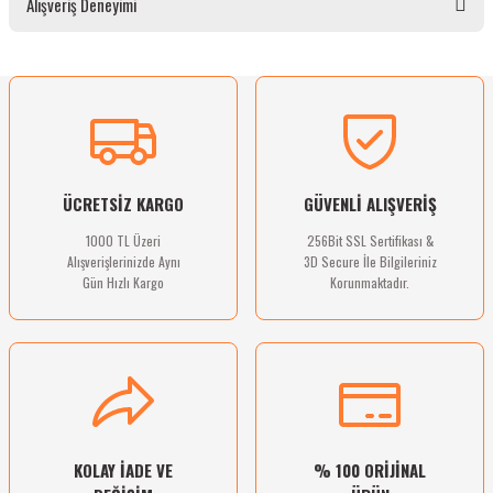
Alışveriş Deneyimi
gördüğünüz noktaları öneri formunu kullanarak tarafımıza iletebilirsiniz.
Görüş ve önerileriniz için teşekkür ederiz.
Ürün resmi kalitesiz, bozuk veya görüntülenemiyor.
Sitemize ilk yorumu siz yapın!
Ürün açıklamasında eksik bilgiler bulunuyor.
Ürün bilgilerinde hatalar bulunuyor.
Deneyimini Paylaş
Ürün fiyatı diğer sitelerden daha pahalı.
ÜCRETSİZ KARGO
GÜVENLİ ALIŞVERİŞ
Bu ürüne benzer farklı alternatifler olmalı.
1000 TL Üzeri
256Bit SSL Sertifikası &
Alışverişlerinizde Aynı
3D Secure İle Bilgileriniz
Gün Hızlı Kargo
Korunmaktadır.
Gönder
KOLAY İADE VE
% 100 ORİJİNAL