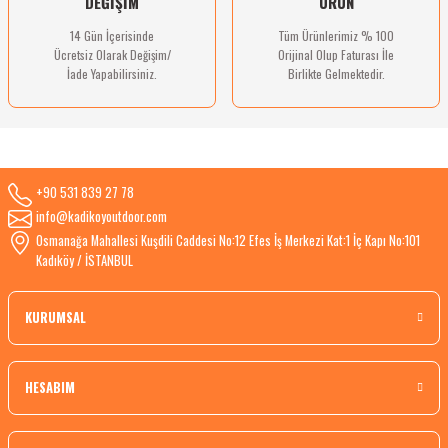
DEĞİŞİM
ÜRÜN
14 Gün İçerisinde
Tüm Ürünlerimiz % 100
Ücretsiz Olarak Değişim/
Orijinal Olup Faturası İle
İade Yapabilirsiniz.
Birlikte Gelmektedir.
+90 531 839 27 78
info@kadikoyoutdoor.com
Osmanağa Mahallesi Kuşdili Caddesi No:12 Efes İş Merkezi Kat:1 İç Kapı No:101
Kadıköy / İSTANBUL
KURUMSAL
HESABIM