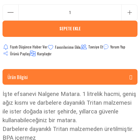
bletler
 Çaydanlıklar
SEPETE EKLE
ı
Fiyatı Düşünce Haber Ver
Tavsiye Et
Yorum Yap
Ürünü Paylaş
Karşılaştır
Ürün Bilgisi
İşte efsanevi Nalgene Matara. 1 litrelik hacmi, geniş
ağız kısmı ve darbelere dayanıklı Tritan malzemesi
ile ister doğada ister şehirde, yıllarca güvenle
kullanabileceğiniz bir matara.
Darbelere dayanıklı Tritan malzemeden üretilmiştir.
BPA içermez