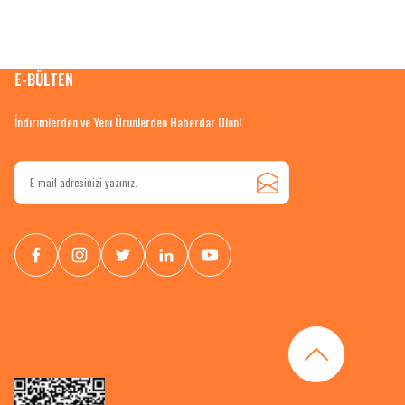
E-BÜLTEN
İndirimlerden ve Yeni Ürünlerden Haberdar Olun!