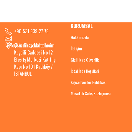
KURUMSAL
+90 531 839 27 78
Hakkımızda
info@kadikoyoutdoor.com
Osmanağa Mahallesi
İletişim
Kuşdili Caddesi No:12
Efes İş Merkezi Kat:1 İç
Gizlilik ve Güvenlik
Kapı No:101 Kadıköy /
İptal İade Koşullari
İSTANBUL
Kişisel Veriler Politikası
Mesafeli Satış Sözleşmesi