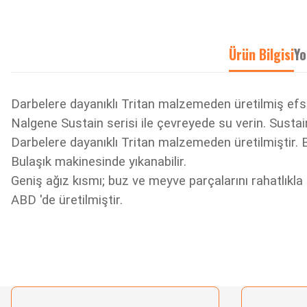
Ürün Bilgisi
Yo
Darbelere dayanıklı Tritan malzemeden üretilmiş ef
Nalgene Sustain serisi ile çevreyede su verin. Sustai
Darbelere dayanıklı Tritan malzemeden üretilmiştir.
Bulaşık makinesinde yıkanabilir.
Geniş ağız kısmı; buz ve meyve parçalarını rahatlıkla
ABD 'de üretilmiştir.
Bu ürünün fiyat bilgisi, resim, ürün açıklamalarında ve diğer konularda yetersiz gördü
Görüş ve önerileriniz için teşekkür ederiz.