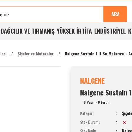
Sonra
100%
Alışverişlerde
Aynı
%5
Taksit
Buluşma
Kalite
Ücretsiz
Gün
Havale
İmkanı
ARA
Noktası
Garantisi
Kargo
Kargo
İndirimi
A
DAĞCILIK VE TIRMANIŞ
YÜKSEK İRTİFA
ENDÜSTRİYEL
K
ları
Şişeler ve Mataralar
Nalgene Sustain 1 lt Su Matarası - 
NALGENE
Nalgene Sustain 1
0 Puan - 0 Yorum
Kategori
Şişel
Stok Durumu
Stok Kodu
Nalge