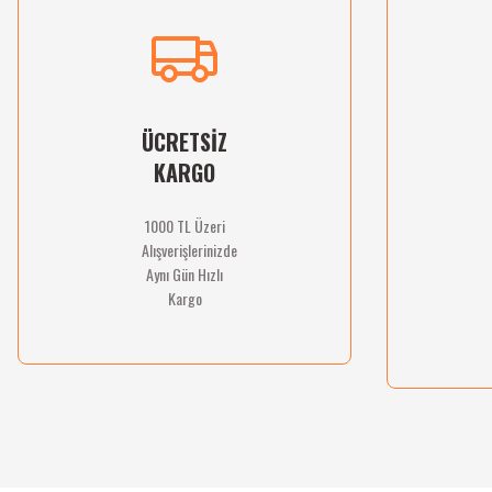
Ürün resmi kalitesiz, bozuk veya görüntülenemiyor.
Ürün açıklamasında eksik bilgiler bulunuyor.
Ürün bilgilerinde hatalar bulunuyor.
Ürün fiyatı diğer sitelerden daha pahalı.
Bu ürüne benzer farklı alternatifler olmalı.
ÜCRETSİZ
KARGO
1000 TL Üzeri
Alışverişlerinizde
Aynı Gün Hızlı
Kargo