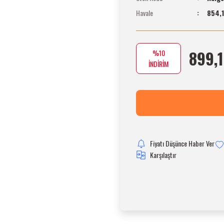
Havale
854,1
899,1
%10
İNDİRİM
Fiyatı Düşünce Haber Ver
Karşılaştır