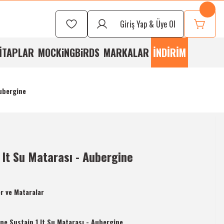
Seçmek İçin
Bizi
Giriş Yap & Üye Ol
rayabilirsiniz
İTAPLAR
MOCKiNGBiRDS
MARKALAR
İNDİRİM
Aubergine
 lt Su Matarası - Aubergine
er ve Mataralar
ne Sustain 1 lt Su Matarası - Aubergine