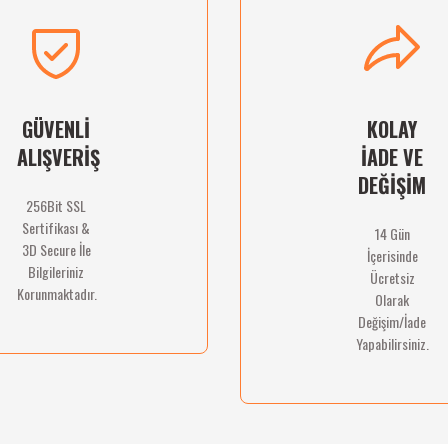
Deneyimini Paylaş
Yorum Yaz
Soru Sor
GÜVENLİ
KOLAY
ALIŞVERİŞ
İADE VE
DEĞİŞİM
256Bit SSL
Sertifikası &
14 Gün
Gönder
3D Secure İle
İçerisinde
Bilgileriniz
Ücretsiz
Korunmaktadır.
Olarak
Değişim/İade
Yapabilirsiniz.