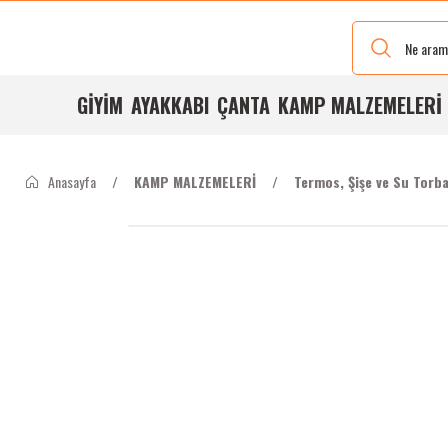
Yeni Renkleri
Ve Bedenleri
ile
Stoğumuzda
GİYİM
AYAKKABI
ÇANTA
KAMP MALZEMELERİ
Anasayfa
KAMP MALZEMELERİ
Termos, Şişe ve Su Torba