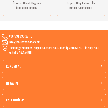
Ücretsiz Olarak Değişim/
Orijinal Olup Faturası İle
İade Yapabilirsiniz.
Birlikte Gelmektedir.
+90 531 839 27 78
info@kadikoyoutdoor.com
Osmanağa Mahallesi Kuşdili Caddesi No:12 Efes İş Merkezi Kat:1 İç Kapı No:101
Kadıköy / İSTANBUL
KURUMSAL
HESABIM
KATEGORİLER