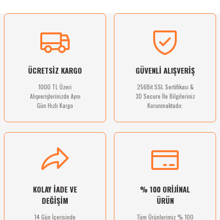
Ürün resmi kalitesiz, bozuk veya görüntülenemiyor.
Sitemize ilk yorumu siz yapın!
Ürün açıklamasında eksik bilgiler bulunuyor.
Ürün bilgilerinde hatalar bulunuyor.
Deneyimini Paylaş
Ürün fiyatı diğer sitelerden daha pahalı.
ÜCRETSİZ KARGO
GÜVENLİ ALIŞVERİŞ
Bu ürüne benzer farklı alternatifler olmalı.
1000 TL Üzeri
256Bit SSL Sertifikası &
Alışverişlerinizde Aynı
3D Secure İle Bilgileriniz
Gün Hızlı Kargo
Korunmaktadır.
Gönder
KOLAY İADE VE
% 100 ORİJİNAL
DEĞİŞİM
ÜRÜN
14 Gün İçerisinde
Tüm Ürünlerimiz % 100