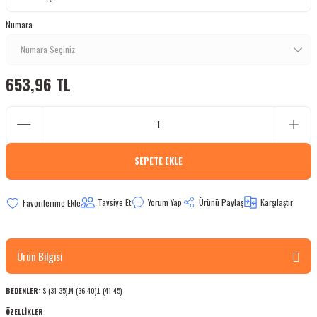
bletler
Numara
 Çaydanlıklar
653,96 TL
ı
SEPETE EKLE
Tavsiye Et
Yorum Yap
Ürünü Paylaş
Karşılaştır
Ürün Bilgisi
BEDENLER:
S-(31-35),M-(36-40),L-(41-45)
ÖZELLİKLER