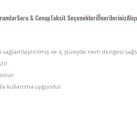
rumlar
Soru & Cevap
Taksit Seçenekleri
Önerileriniz
Alış
 sağlamlaştırılmış ve iç yüzeyde nem dengesi sağl
tir.
korur.
arda kullanıma uygundur.