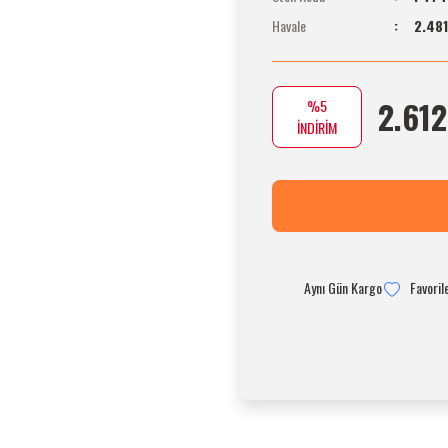
Havale
2.481
2.612
%5
İNDİRİM
Aynı Gün Kargo