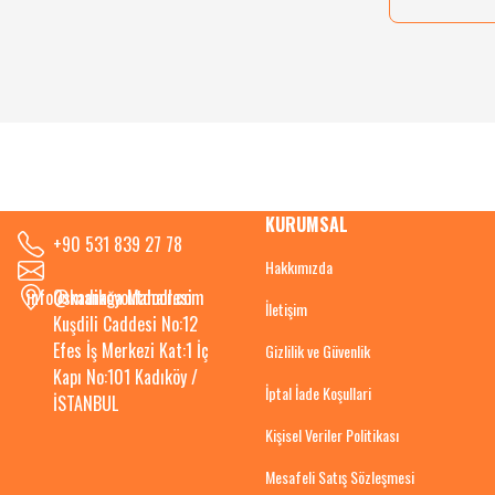
KURUMSAL
+90 531 839 27 78
Hakkımızda
info@kadikoyoutdoor.com
Osmanağa Mahallesi
İletişim
Kuşdili Caddesi No:12
Efes İş Merkezi Kat:1 İç
Gizlilik ve Güvenlik
Kapı No:101 Kadıköy /
İptal İade Koşullari
İSTANBUL
Kişisel Veriler Politikası
Mesafeli Satış Sözleşmesi