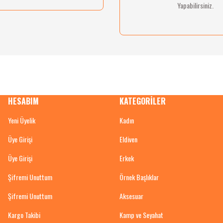
Yapabilirsiniz.
HESABIM
KATEGORİLER
Yeni Üyelik
Kadın
Üye Girişi
Eldiven
Üye Girişi
Erkek
Şifremi Unuttum
Örnek Başlıklar
Şifremi Unuttum
Aksesuar
Kargo Takibi
Kamp ve Seyahat