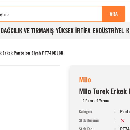
Sonra
100%
Alışverişlerde
Aynı
%5
Taksit
Buluşma
Kalite
Ücretsiz
Gün
Havale
İmkanı
ARA
Noktası
Garantisi
Kargo
Kargo
İndirimi
A
DAĞCILIK VE TIRMANIŞ
YÜKSEK İRTİFA
ENDÜSTRİYEL
K
ek Erkek Pantolon Siyah PT748BLCK
Milo
Milo Turek Erkek
0 Puan - 0 Yorum
Kategori
Panto
Stok Durumu
Stok Kodu
PT74