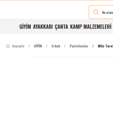
Yeni Renkleri
Ve Bedenleri
ile
Stoğumuzda
GİYİM
AYAKKABI
ÇANTA
KAMP MALZEMELERİ
Anasayfa
GİYİM
Erkek
Pantolonlar
Milo Tur