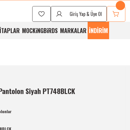
Seçmek İçin
Bizi
Giriş Yap & Üye Ol
rayabilirsiniz
İTAPLAR
MOCKiNGBiRDS
MARKALAR
İNDİRİM
 Pantolon Siyah PT748BLCK
lonlar
8BLCK