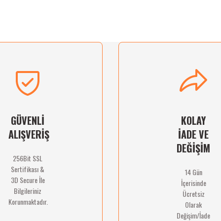
ğünüz noktaları öneri formunu kullanarak tarafımıza iletebilirsiniz.
Ürün hakkında henüz soru sorulmamış.
Bu ürüne ilk yorumu siz yapın!
Sitemize ilk yorumu siz yapın!
Deneyimini Paylaş
Yorum Yaz
Soru Sor
GÜVENLİ
KOLAY
ALIŞVERİŞ
İADE VE
DEĞİŞİM
256Bit SSL
Sertifikası &
14 Gün
Gönder
3D Secure İle
İçerisinde
Bilgileriniz
Ücretsiz
Korunmaktadır.
Olarak
Değişim/İade