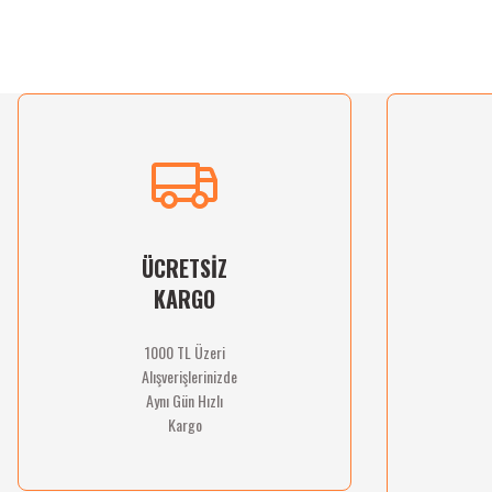
Bu ürünün fiyat bilgisi, resim, ürün açıklamalarında ve diğer konularda yetersiz gördü
Görüş ve önerileriniz için teşekkür ederiz.
Ürün resmi kalitesiz, bozuk veya görüntülenemiyor.
Ürün açıklamasında eksik bilgiler bulunuyor.
Ürün bilgilerinde hatalar bulunuyor.
Ürün fiyatı diğer sitelerden daha pahalı.
Bu ürüne benzer farklı alternatifler olmalı.
ÜCRETSİZ
KARGO
1000 TL Üzeri
Alışverişlerinizde
Aynı Gün Hızlı
Kargo