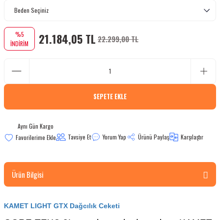
bletler
%5
21.184,05 TL
 Çaydanlıklar
22.299,00 TL
İNDİRİM
ı
SEPETE EKLE
Aynı Gün Kargo
Tavsiye Et
Yorum Yap
Ürünü Paylaş
Karşılaştır
Ürün Bilgisi
KAMET LIGHT GTX Dağcılık Ceketi