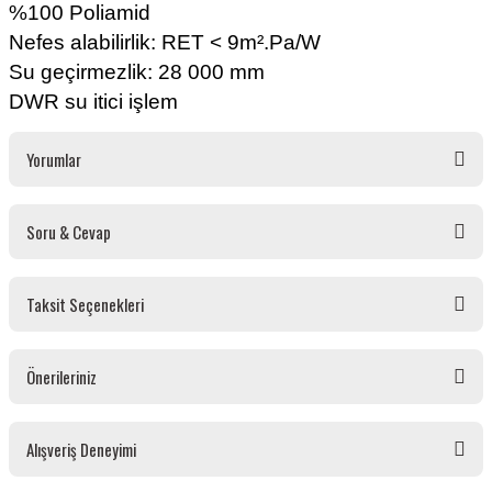
%100 Poliamid
Nefes alabilirlik: RET < 9m².Pa/W
Su geçirmezlik: 28 000 mm
DWR su itici işlem
Yorumlar
Soru & Cevap
Bu ürüne ilk yorumu siz yapın!
Taksit Seçenekleri
Yorum Yaz
Ürün hakkında henüz soru sorulmamış.
Önerileriniz
Soru Sor
Bu ürünün fiyat bilgisi, resim, ürün açıklamalarında ve diğer konularda yetersiz
Alışveriş Deneyimi
gördüğünüz noktaları öneri formunu kullanarak tarafımıza iletebilirsiniz.
Görüş ve önerileriniz için teşekkür ederiz.