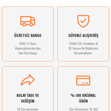
Ürün resmi kalitesiz, bozuk veya görüntülenemiyor.
Sitemize ilk yorumu siz yapın!
Ürün açıklamasında eksik bilgiler bulunuyor.
Ürün bilgilerinde hatalar bulunuyor.
Deneyimini Paylaş
Ürün fiyatı diğer sitelerden daha pahalı.
ÜCRETSİZ KARGO
GÜVENLİ ALIŞVERİŞ
Bu ürüne benzer farklı alternatifler olmalı.
1000 TL Üzeri
256Bit SSL Sertifikası &
Alışverişlerinizde Aynı
3D Secure İle Bilgileriniz
Gün Hızlı Kargo
Korunmaktadır.
Gönder
KOLAY İADE VE
% 100 ORİJİNAL
DEĞİŞİM
ÜRÜN
14 Gün İçerisinde
Tüm Ürünlerimiz % 100