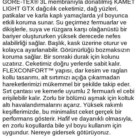
GORE-TEX® 3L membranıyla donatılmış KAMET
LIGHT GTX dağcılık ceketimiz, dağ yüzleri,
patikalar ve karla kaplı yamaçlarda yıl boyunca
etkili koruma sunar. Su geçirmez fermuarlar ve
dikişlerle, suya ve rüzgara karşı olağanüstü bir
bariyer oluştururken yüksek derecede nefes
alabilirliği sağlar. Başlık, kask üzerine oturur ve
kolayca ayarlanabilir. Görünürlüğü bozmaksızın
koruma sağlar. Bir sonraki durak için kolunu
uzatırız. Ceketimiz doğru yerlerde sabit kalır.
FLEXCONFORT™ yapısı, dar kesim ve raglan
kollu tasarımı, alt sırtımızı açığa çıkarmadan
hareketlerimizi mükemmel bir şekilde takip eder.
Sırt çantası ve kemerle uyumlu 2 fermuarlı el cebi
erişilebilir kalır. Zorlu bir bölümü aşmak için koltuk
altı havalandırmalarını açarız. Yüksek rakımlı
keşiflerimizde, bu minimalist ceket gerçek bir
performans gösterir. Hafif ve dayanıklı olmasıyla,
en zorlu koşullarda bile yıl boyu kullanım için
uygundur. Nereye gidersek götürüyoruz.