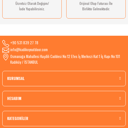
Ücretsiz Olarak Değişim/
Orijinal Olup Faturası İle
İade Yapabilirsiniz.
Birlikte Gelmektedir.
+90 531 839 27 78
info@kadikoyoutdoor.com
Osmanağa Mahallesi Kuşdili Caddesi No:12 Efes İş Merkezi Kat:1 İç Kapı No:101
Kadıköy / İSTANBUL
KURUMSAL
HESABIM
KATEGORİLER