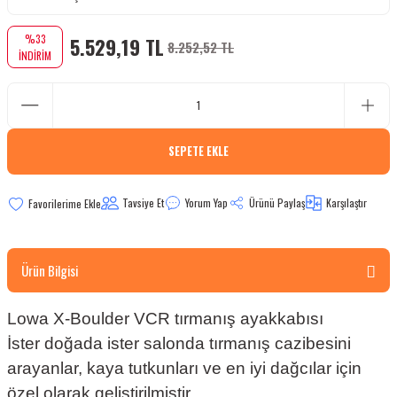
bletler
%33
5.529,19 TL
8.252,52 TL
İNDİRİM
 Çaydanlıklar
ı
SEPETE EKLE
Tavsiye Et
Yorum Yap
Ürünü Paylaş
Karşılaştır
Ürün Bilgisi
Lowa X-Boulder VCR tırmanış ayakkabısı
İster doğada ister salonda tırmanış cazibesini
arayanlar, kaya tutkunları ve en iyi dağcılar için
özel olarak geliştirilmiştir.