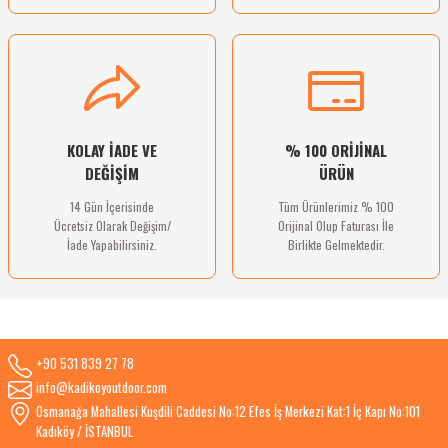
Gönder
KOLAY İADE VE
% 100 ORİJİNAL
DEĞİŞİM
ÜRÜN
14 Gün İçerisinde
Tüm Ürünlerimiz % 100
Ücretsiz Olarak Değişim/
Orijinal Olup Faturası İle
İade Yapabilirsiniz.
Birlikte Gelmektedir.
+90 531 839 27 78
info@kadikoyoutdoor.com
Osmanağa Mahallesi Kuşdili Caddesi No:12 Efes İş Merkezi Kat:1 İç Kapı No:101
Kadıköy / İSTANBUL