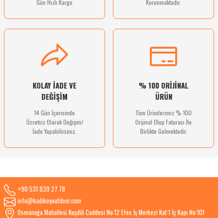
Gün Hızlı Kargo
Korunmaktadır.
Gönder
KOLAY İADE VE
% 100 ORİJİNAL
DEĞİŞİM
ÜRÜN
14 Gün İçerisinde
Tüm Ürünlerimiz % 100
Ücretsiz Olarak Değişim/
Orijinal Olup Faturası İle
İade Yapabilirsiniz.
Birlikte Gelmektedir.
+90 531 839 27 78
info@kadikoyoutdoor.com
Osmanağa Mahallesi Kuşdili Caddesi No:12 Efes İş Merkezi Kat:1 İç Kapı No:101