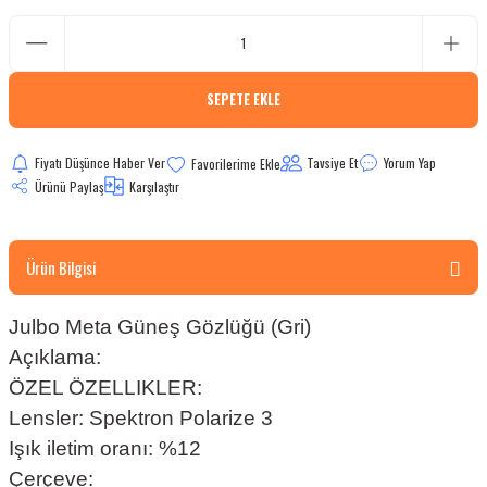
bletler
 Çaydanlıklar
SEPETE EKLE
ı
Fiyatı Düşünce Haber Ver
Tavsiye Et
Yorum Yap
Ürünü Paylaş
Karşılaştır
Ürün Bilgisi
Julbo Meta Güneş Gözlüğü (Gri)
Açıklama:
ÖZEL ÖZELLIKLER:
Lensler: Spektron Polarize 3
Işık iletim oranı: %12
Çerçeve: