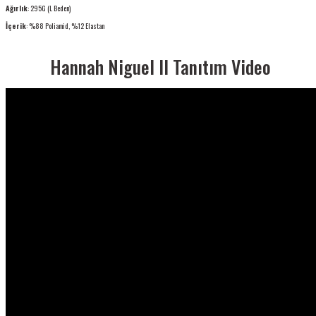
Ağırlık
: 295G (L Beden)
İçerik
: %88 Poliamid, %12 Elastan
Hannah Niguel II Tanıtım Video