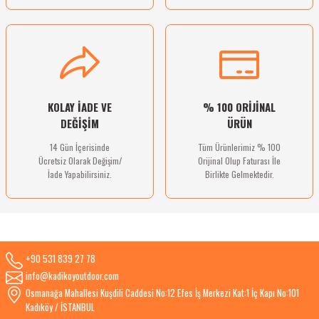
Gönder
KOLAY İADE VE
% 100 ORİJİNAL
DEĞİŞİM
ÜRÜN
14 Gün İçerisinde
Tüm Ürünlerimiz % 100
Ücretsiz Olarak Değişim/
Orijinal Olup Faturası İle
İade Yapabilirsiniz.
Birlikte Gelmektedir.
+90 531 839 27 78
info@kadikoyoutdoor.com
Osmanağa Mahallesi Kuşdili Caddesi No:12 Efes İş Merkezi Kat:1 İç Kapı No:101
Kadıköy / İSTANBUL