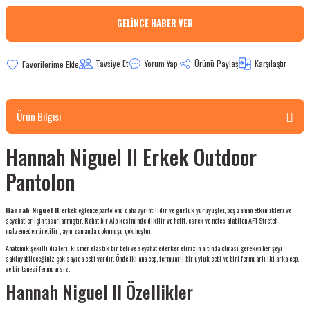
bletler
GELINCE HABER VER
 Çaydanlıklar
Tavsiye Et
Yorum Yap
Ürünü Paylaş
Karşılaştır
ı
Ürün Bilgisi
Hannah Niguel II Erkek Outdoor
Pantolon
Hannah Niguel II
, erkek eğlence pantolonu daha ayrıntılıdır ve günlük yürüyüşler, boş zaman etkinlikleri ve
seyahatler için tasarlanmıştır. Rahat bir Alp kesiminde dikilir ve hafif, esnek ve nefes alabilen AFT Stretch
malzemeden üretilir , aynı zamanda dokunuşu çok hoştur.
Anatomik şekilli dizleri, kısmen elastik bir beli ve seyahat ederken elinizin altında olması gereken her şeyi
saklayabileceğiniz çok sayıda cebi vardır. Önde iki ana cep, fermuarlı bir uyluk cebi ve biri fermuarlı iki arka cep.
ve bir tanesi fermuarsız.
Hannah Niguel II Özellikler