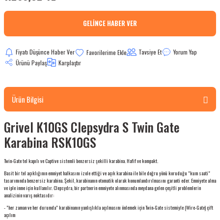
bletler
GELINCE HABER VER
 Çaydanlıklar
Fiyatı Düşünce Haber Ver
Tavsiye Et
Yorum Yap
ı
Ürünü Paylaş
Karşılaştır
Ürün Bilgisi
Grivel K10GS Clepsydra S Twin Gate
Karabina RSK10GS
Twin-Gate tel kapılı ve Captive sistemli benzersiz şekilli karabina. Hafif ve kompakt.
Basit bir tel açıklığının emniyet halkasını izole ettiği ve açık karabina ile bile doğru yönü koruduğu "kum saati"
tasarımında benzersiz karabina. Şekil, karabinanın otomatik olarak konumlandırılmasını garanti eder. Emniyete alma
ve iple inme için kullanılır. Clepsydra, bir partnerin emniyete alınmasında meydana gelen çeşitli problemlerin
analizinin varış noktasıdır:
- "her zaman ve her durumda" karabinanın yanlışlıkla açılmasını önlemek için Twin-Gate sistemiyle (Wire-Gate) çift
açılım