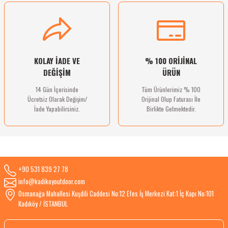
Gönder
KOLAY İADE VE
% 100 ORİJİNAL
DEĞİŞİM
ÜRÜN
14 Gün İçerisinde
Tüm Ürünlerimiz % 100
Ücretsiz Olarak Değişim/
Orijinal Olup Faturası İle
İade Yapabilirsiniz.
Birlikte Gelmektedir.
+90 531 839 27 78
info@kadikoyoutdoor.com
Osmanağa Mahallesi Kuşdili Caddesi No:12 Efes İş Merkezi Kat:1 İç Kapı No:101
Kadıköy / İSTANBUL