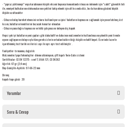
- "çapraz yüklemeyi" veya karabinanın küçük ekseni boyunca konumlandırılmasını önlemek için "sabit" güvenlik teli
ile, emniyet halkalarının dokumalarının şeklini takip etmek için alt kısımda düz, bu da karabina gücünü büyük
ölçüde azaltacaktır
- Cihazın kolay hareket etmesini ve boru kullanılıyorsa ipin / halatların kaymasını sağlamak için yuvarlatılmış üst
kısım, halatların kendilerini bozacak kenarlar olmadan
- Cihazın yana doğru kaymasını ve kötü çalışmasını önleyen dış kapak
Hepsi çok iyi halatların yeni çapları gibi daha hafif ve daha ince malzemelerin kullanılmasına yönelik yeni trende
uyum sağlayan ve dolayısıyla tüm gereksizlerin ortadan kaldırıldığı küçük ve hafif boyut. Üzerinde lazerle
işaretlenmiş test tarihi ve ilerici sayı ile ayrı ayrı test edilmiştir .
Faaliyetler: tırmanma, dağcılık
Malzemeler/yapı/teknolojiler: dövme alüminyum, çift kapılı Twin-Gate sistemi
Sertifikalar: CE EN 12275 - sınıf T, UIAA 121, CE EN362
Ağırlık: 67 gr (2,4 ons)
Boy-Genişlik-Açıklık: 97-66-22 mm
Direnç
kapalı kapı gücü: 20
Yorumlar
Soru & Cevap
Bu ürüne ilk yorumu siz yapın!