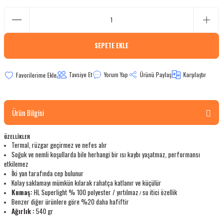
bletler
 Çaydanlıklar
SEPETE EKLE
ı
Tavsiye Et
Yorum Yap
Ürünü Paylaş
Karşılaştır
Ürün Bilgisi
ÖZELLİKLER
Termal, rüzgar geçirmez ve nefes alır
Soğuk ve nemli koşullarda bile herhangi bir ısı kaybı yaşatmaz, performansı
etkilemez
İki yan tarafında cep bulunur
Kolay saklamayı mümkün kılarak rahatça katlanır ve küçülür
Kumaş:
HL Superlight
%
100 polyester
/ yırtılmaz
su itici özellik
/
Benzer diğer ürünlere göre %20 daha hafiftir
Ağırlık :
540 gr