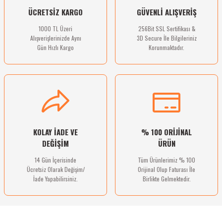
ÜCRETSİZ KARGO
GÜVENLİ ALIŞVERİŞ
Bu ürüne benzer farklı alternatifler olmalı.
1000 TL Üzeri
256Bit SSL Sertifikası &
Alışverişlerinizde Aynı
3D Secure İle Bilgileriniz
Gün Hızlı Kargo
Korunmaktadır.
Gönder
KOLAY İADE VE
% 100 ORİJİNAL
DEĞİŞİM
ÜRÜN
14 Gün İçerisinde
Tüm Ürünlerimiz % 100
Ücretsiz Olarak Değişim/
Orijinal Olup Faturası İle
İade Yapabilirsiniz.
Birlikte Gelmektedir.