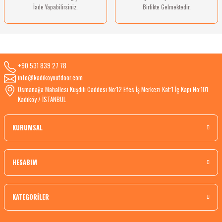
İade Yapabilirsiniz.
Birlikte Gelmektedir.
+90 531 839 27 78
info@kadikoyoutdoor.com
Osmanağa Mahallesi Kuşdili Caddesi No:12 Efes İş Merkezi Kat:1 İç Kapı No:101
Kadıköy / İSTANBUL
KURUMSAL
HESABIM
KATEGORİLER