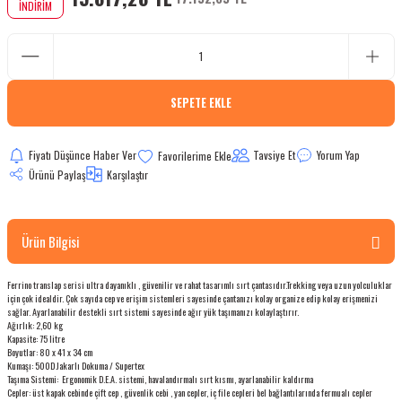
İNDİRİM
bletler
 Çaydanlıklar
SEPETE EKLE
ı
Fiyatı Düşünce Haber Ver
Tavsiye Et
Yorum Yap
Ürünü Paylaş
Karşılaştır
Ürün Bilgisi
Ferrino translap serisi ultra dayanıklı , güvenilir ve rahat tasarımlı sırt çantasıdır.Trekking veya uzun yolculuklar
için çok idealdir. Çok sayıda cep ve erişim sistemleri sayesinde çantanızı kolay organize edip kolay erişmenizi
sağlar. Ayarlanabilir destekli sırt sistemi sayesinde ağır yük taşımanızı kolaylaştırır.
Ağırlık: 2,60 kg
Kapasite: 75 litre
Boyutlar: 80 x 41 x 34 cm
Kumaşı: 500D Jakarlı Dokuma / Supertex
Taşıma Sistemi: Ergonomik D.E.A. sistemi, havalandırmalı sırt kısmı, ayarlanabilir kaldırma
Cepler: üst kapak cebinde çift cep , güvenlik cebi , yan cepler, iç file cepleri bel bağlantılarında fermualı cepler