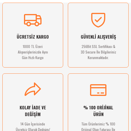
Ürün resmi kalitesiz, bozuk veya görüntülenemiyor.
Sitemize ilk yorumu siz yapın!
Ürün açıklamasında eksik bilgiler bulunuyor.
Ürün bilgilerinde hatalar bulunuyor.
Deneyimini Paylaş
Ürün fiyatı diğer sitelerden daha pahalı.
ÜCRETSİZ KARGO
GÜVENLİ ALIŞVERİŞ
Bu ürüne benzer farklı alternatifler olmalı.
1000 TL Üzeri
256Bit SSL Sertifikası &
Alışverişlerinizde Aynı
3D Secure İle Bilgileriniz
Gün Hızlı Kargo
Korunmaktadır.
Gönder
KOLAY İADE VE
% 100 ORİJİNAL
DEĞİŞİM
ÜRÜN
14 Gün İçerisinde
Tüm Ürünlerimiz % 100
Ücretsiz Olarak Değişim/
Orijinal Olup Faturası İle