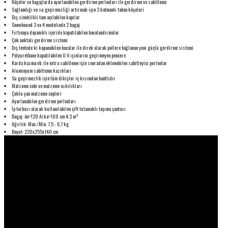
Köşeler ve bagajlarda ayarlanabilen gerdirme perlonları ile gerdirme ve sabitleme
Sağlamlığı ve su geçirmezliği artırmak için 3 katmanlı taban köşeleri
Dış sineklikli tam açılabilen kapılar
Snowbound 3 ve 4 modelinde 2 bagaj
Fırtınaya dayanıklı içeride kapatılabilen havalandırmalar
Çok noktalı gerdirme sistemi
Dış tentede ki kapanabilen bacalar ile direk olarak pollere bağlanan yeni güçlü gerdirme sistemi
Polyurethane kapatılabilen U.V ışınlarını geçirmeyen pencere
Karda kazma vb. ile extra sabitleme için sonradan eklenebilen sabitleyici perlonlar
Aluminyum sabitleme kazıkları
Su geçirmezlik için tüm dikişler iç kısımdan bantlıdır
Malzeme cebi ve malzeme askılıkları
Çoklu yan malzeme cepleri
Ayarlanabilen gerdirme perlonları
İp torbası olarak kullanılabilen çift tutamaklı taşıma çantası
Bagaj: ön=120 Arka=100 cm 4.3 m³
Ağırlık: Max./Min. 7,5 - 6,7 kg
Boyut: 220x255x140 cm