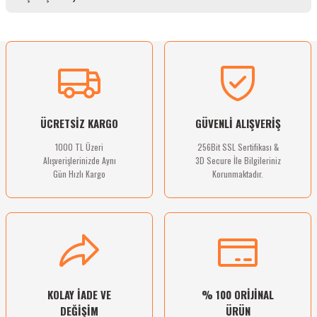
Görüş ve önerileriniz için teşekkür ederiz.
Ürün resmi kalitesiz, bozuk veya görüntülenemiyor.
Sitemize ilk yorumu siz yapın!
Ürün açıklamasında eksik bilgiler bulunuyor.
Ürün bilgilerinde hatalar bulunuyor.
Deneyimini Paylaş
Ürün fiyatı diğer sitelerden daha pahalı.
ÜCRETSİZ KARGO
GÜVENLİ ALIŞVERİŞ
Bu ürüne benzer farklı alternatifler olmalı.
1000 TL Üzeri
256Bit SSL Sertifikası &
Alışverişlerinizde Aynı
3D Secure İle Bilgileriniz
Gün Hızlı Kargo
Korunmaktadır.
Gönder
KOLAY İADE VE
% 100 ORİJİNAL
DEĞİŞİM
ÜRÜN