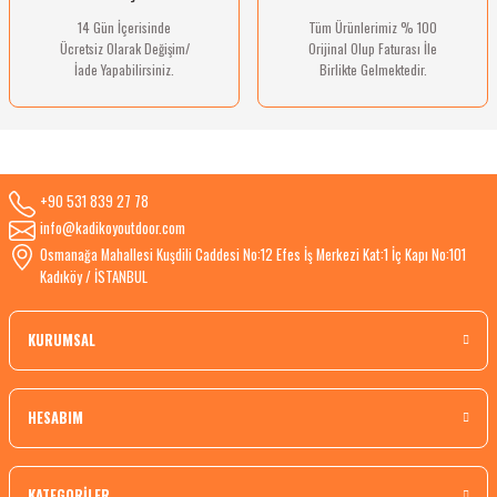
14 Gün İçerisinde
Tüm Ürünlerimiz % 100
Ücretsiz Olarak Değişim/
Orijinal Olup Faturası İle
İade Yapabilirsiniz.
Birlikte Gelmektedir.
+90 531 839 27 78
info@kadikoyoutdoor.com
Osmanağa Mahallesi Kuşdili Caddesi No:12 Efes İş Merkezi Kat:1 İç Kapı No:101
Kadıköy / İSTANBUL
KURUMSAL
HESABIM
KATEGORİLER