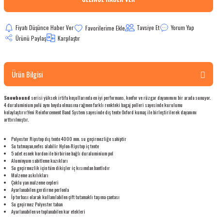
bletler
Fiyatı Düşünce Haber Ver
Tavsiye Et
Yorum Yap
 Çaydanlıklar
Ürünü Paylaş
Karşılaştır
ı
Ürün Bilgisi
Snowbound
serisi yüksek irtifa koşullarında en iyi performans, konfor ve rüzgar dayanımını bir arada sunuyor.
4 duraluminium polü aynı boyda olmasına rağmen farklı renkteki bagaj polleri sayesinde kurulumu
kolaylaştırır.Yeni Reinforcement Band System sayesinde dış tente Oxford kumaş ile birleştirilerek dayanımı
arttırılmıştır.
Polyester Ripstop dış tente 4000 mm. su geçirmezliğe sahiptir
Su tutmayan,nefes alabilir Nylon-Ripstop iç tente
5 adet esnek kordon ile birbirine bağlı duraluminium pol
Aluminyum sabitleme kazıkları
Su geçirmezlik için tüm dikişler iç kısımdan bantlıdır
Malzeme askılıkları
Çoklu yan malzeme cepleri
Ayarlanabilen gerdirme perlonla
İp torbası olarak kullanılabilen çift tutamaklı taşıma çantası
Su geçirmez Polyester taban
Ayarlanabilen ve toplanabilen kar etekleri