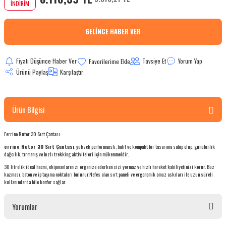
İNDİRİM
bletler
GELINCE HABER VER
 Çaydanlıklar
Fiyatı Düşünce Haber Ver
Tavsiye Et
Yorum Yap
ı
Ürünü Paylaş
Karşılaştır
Ürün Bilgisi
Ferrino Rutor 30 Sırt Çantası
errino Rutor 30 Sırt Çantası
, yüksek performanslı, hafif ve kompakt bir tasarıma sahip olup, günübirlik
dağcılık, tırmanış ve hızlı trekking aktiviteleri için mükemmeldir.
30 litrelik ideal hacmi, ekipmanlarınızı organize ederken sizi yormaz ve hızlı hareket kabiliyetinizi korur. Buz
kazması, baton ve ip taşıma noktaları bulunur.Nefes alan sırt paneli ve ergonomik omuz askıları ile uzun süreli
kullanımlarda bile konfor sağlar.
Yorumlar