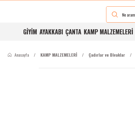
Yeni Renkleri
Ve Bedenleri
ile
Stoğumuzda
GİYİM
AYAKKABI
ÇANTA
KAMP MALZEMELERİ
Anasayfa
KAMP MALZEMELERİ
Çadırlar ve Bivaklar