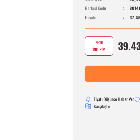
Barkod Kodu
8014
Havale
37.46
39.4
%10
İNDİRİM
Fiyatı Düşünce Haber Ver
Karşılaştır