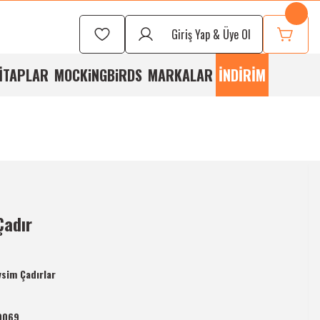
Seçmek İçin
Bizi
Giriş Yap & Üye Ol
rayabilirsiniz
İTAPLAR
MOCKiNGBiRDS
MARKALAR
İNDİRİM
Çadır
sim Çadırlar
9069