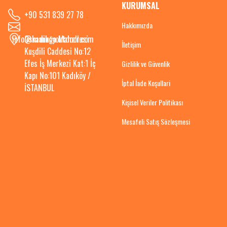
KURUMSAL
+90 531 839 27 78
Hakkımızda
info@kadikoyoutdoor.com
Osmanağa Mahallesi
İletişim
Kuşdili Caddesi No:12
Efes İş Merkezi Kat:1 İç
Gizlilik ve Güvenlik
Kapı No:101 Kadıköy /
İptal İade Koşullari
İSTANBUL
Kişisel Veriler Politikası
Mesafeli Satış Sözleşmesi