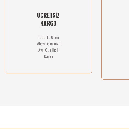
Ürün fiyatı diğer sitelerden daha pahalı.
Bu ürüne benzer farklı alternatifler olmalı.
ÜCRETSİZ
KARGO
1000 TL Üzeri
Alışverişlerinizde
Aynı Gün Hızlı
Kargo