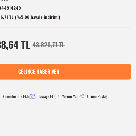
044914249
6,71 TL (%5,00 havale indirimi)
38,64 TL
43.820,71 TL
GELINCE HABER VER
Tavsiye Et
Yorum Yap
Ürünü Paylaş