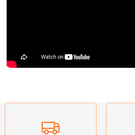
Bu ürünün fiyat bilgisi, resim, ürün açıklamalarında ve diğer konularda yetersiz gördü
Görüş ve önerileriniz için teşekkür ederiz.
Ürün resmi kalitesiz, bozuk veya görüntülenemiyor.
Ürün açıklamasında eksik bilgiler bulunuyor.
Ürün bilgilerinde hatalar bulunuyor.