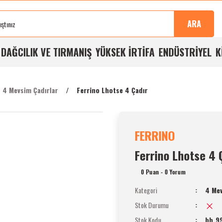
Sonra
100%
Alışverişlerde
Aynı
%5
Taksit
Buluşma
Kalite
Ücretsiz
Gün
Havale
İmkanı
ARA
Noktası
Garantisi
Kargo
Kargo
İndirimi
A
DAĞCILIK VE TIRMANIŞ
YÜKSEK İRTİFA
ENDÜSTRİYEL
K
4 Mevsim Çadırlar
Ferrino Lhotse 4 Çadır
FERRINO
Ferrino Lhotse 4 
0 Puan - 0 Yorum
Kategori
4 Mev
Stok Durumu
Stok Kodu
bh_9