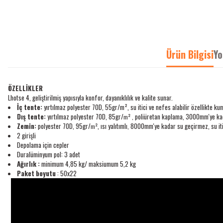
Ürün Bilgisi
Yo
ÖZELLİKLER
Lhotse 4, geliştirilmiş yapısıyla konfor, dayanıklılık ve kalite sunar.
İç tente:
yırtılmaz polyester 70D
, 55gr/m², su itici ve nefes alabilir özellikte ku
Dış tente:
yırtılmaz polyester 70D, 85gr/
poliüretan kaplama, 3000mm'ye kadar
m² ,
Zemin:
polyester 70D, 95gr/
, ısı yalıtımlı
8000mm'ye kadar su geçirmez, su iti
m²
,
2 girişli
Depolama için cepler
Duralüminyum pol:
3 adet
Ağırlık :
minimum 4,85 kg/ maksiumum 5,2 kg
Paket boyutu
: 50x22