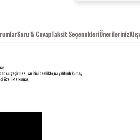
rumlar
Soru & Cevap
Taksit Seçenekleri
Önerileriniz
Alış
maş
 su geçirmez , su itici özellikte,ısı yalıtımlı kumaş
ci özellikte kumaş