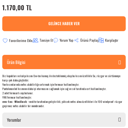
1.170,00 TL
bletler
 Çaydanlıklar
GELINCE HABER VER
ı
Tavsiye Et
Yorum Yap
Ürünü Paylaş
Karşılaştır
Ürün Bilgisi
Diz kapakları ve kalça kısmı Evo-tex kumaş ile desteklenmiş olup bu kısım özellikle Su, rüzgar ve sürtünmeye
karşı çok daha güçlüdür.
Yan kısımlarında nefes alabilirliğe artırmak için fermuar kullanılmıştır.
Pantolonun bel kısmının daha iyi oturmasını sağlamak için sağ ve sol tarafında cırt kullanılmıştır.
2 adet fermuarlı cep bulunur.
YKK fermuar kullanılmıştır.
evo-tex -Windlock :
evolite tarafından geliştirildi, yüksek nefes alma özellikleri ile 100 windproof rüzgar
geçirmez nefes alabilir bir membrandır.
Yorumlar