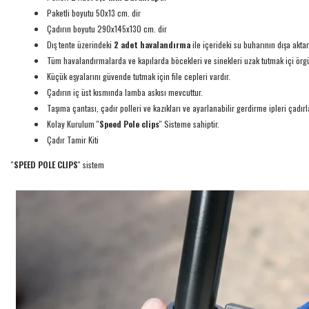
Paketli boyutu 50x13 cm. dir
Çadırın boyutu 290x145x130 cm. dir
Dış tente üzerindeki
2 adet havalandırma
ile içerideki su buharının dışa aktar
Tüm havalandırmalarda ve kapılarda böcekleri ve sinekleri uzak tutmak içi örgü fi
Küçük eşyalarını güvende tutmak için file cepleri vardır.
Çadırın iç üst kısmında lamba askısı mevcuttur.
Taşıma çantası, çadır polleri ve kazıkları ve ayarlanabilir gerdirme ipleri çadırla 
Kolay Kurulum ''
Speed Pole clips
'' Sisteme sahiptir.
Çadır Tamir Kiti
''
SPEED POLE CLIPS
'' sistem