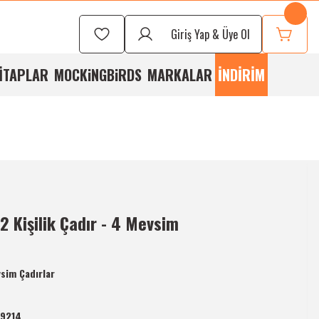
Seçmek İçin
Bizi
Giriş Yap & Üye Ol
rayabilirsiniz
İTAPLAR
MOCKiNGBiRDS
MARKALAR
İNDİRİM
 2 Kişilik Çadır - 4 Mevsim
sim Çadırlar
-9214