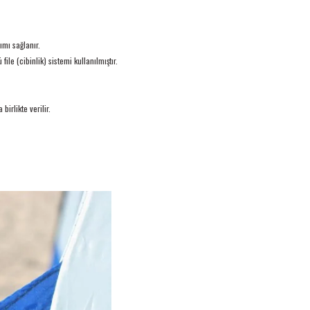
ımı sağlanır.
le (cibinlik) sistemi kullanılmıştır.
birlikte verilir.