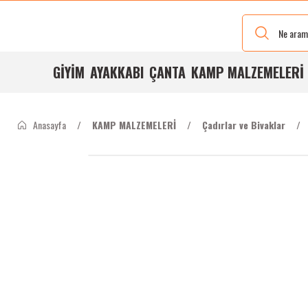
Yeni Renkleri
Ve Bedenleri
ile
Stoğumuzda
GİYİM
AYAKKABI
ÇANTA
KAMP MALZEMELERİ
Anasayfa
KAMP MALZEMELERİ
Çadırlar ve Bivaklar