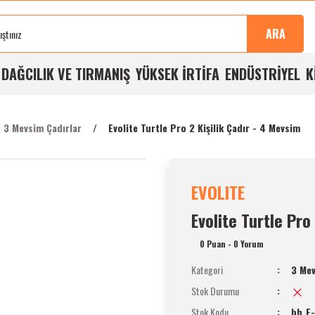
Sonra
100%
Alışverişlerde
Aynı
%5
Taksit
Buluşma
Kalite
Ücretsiz
Gün
Havale
İmkanı
ARA
Noktası
Garantisi
Kargo
Kargo
İndirimi
A
DAĞCILIK VE TIRMANIŞ
YÜKSEK İRTİFA
ENDÜSTRİYEL
K
3 Mevsim Çadırlar
Evolite Turtle Pro 2 Kişilik Çadır - 4 Mevsim
EVOLITE
Evolite Turtle Pro
0 Puan - 0 Yorum
Kategori
3 Mev
Stok Durumu
Stok Kodu
bh_E