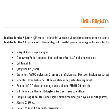
Ürün Bilgisi
Yo
Evolite Turtle 2 Çadır
, Çift tenteli, kubbe tipi yapısıyla yüksek irtifa kamplarına ve uzu
Evolite Turtle 2 Kişilik çadır
, Kamp, dağcılık, bisiklet gezileri için uygundur ve kolay k
2 kişilik kapasiteye sahiptir.
Durawrap
Polleri standart fiber pollere göre %30 daha dayanıklıdır.
Çift tentelidir.
Çift girişlidir. (Kapı)
Dış tentesi %100 polyester
Diamond
grafik kumaşı,
Drytech
kaplaması sayes
İç tentesi Breathable %100 nefes alabilir polyesterden yapılmıştır.
Zemini 190T Polyester kumaştır ve su sütunu
PU/5000
mm.dir.
Isıl işlemle
Bantlanmış
Dikişleri Su Geçirmez
özelliklidir.
Girişteki
Bagaj bölümü
Çadır içine almak istemediğiniz ayakkabı, sırt çantası, 
Ağırlığı 2.20 kg.
Polleri 2 Adet
8,5 mm
Durawrap
'tır