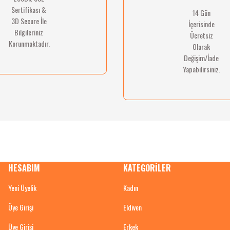
Sertifikası &
14 Gün
Gönder
3D Secure İle
İçerisinde
Bilgileriniz
Ücretsiz
Korunmaktadır.
Olarak
Değişim/İade
Yapabilirsiniz.
HESABIM
KATEGORİLER
Yeni Üyelik
Kadın
Üye Girişi
Eldiven
Üye Girişi
Erkek