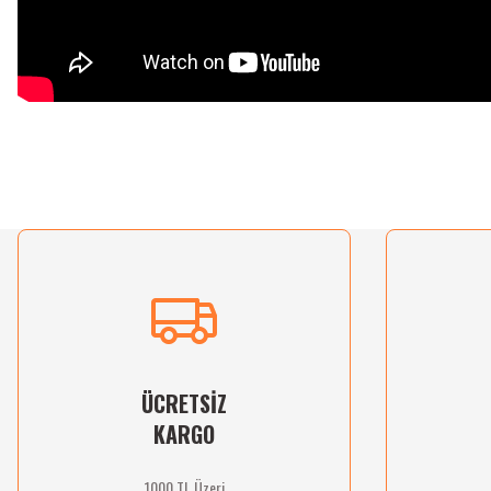
Bu ürünün fiyat bilgisi, resim, ürün açıklamalarında ve diğer konularda yetersiz gördü
Görüş ve önerileriniz için teşekkür ederiz.
Ürün resmi kalitesiz, bozuk veya görüntülenemiyor.
Ürün açıklamasında eksik bilgiler bulunuyor.
Ürün bilgilerinde hatalar bulunuyor.
Ürün fiyatı diğer sitelerden daha pahalı.
Bu ürüne benzer farklı alternatifler olmalı.
ÜCRETSİZ
KARGO
1000 TL Üzeri