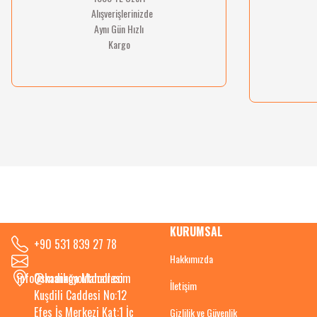
Alışverişlerinizde
Aynı Gün Hızlı
Kargo
KURUMSAL
+90 531 839 27 78
Hakkımızda
info@kadikoyoutdoor.com
Osmanağa Mahallesi
İletişim
Kuşdili Caddesi No:12
Efes İş Merkezi Kat:1 İç
Gizlilik ve Güvenlik