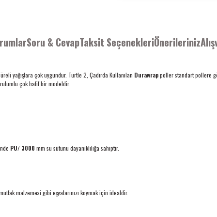
rumlar
Soru & Cevap
Taksit Seçenekleri
Önerileriniz
Alış
n süreli yağışlara çok uygundur. Turtle 2, Çadırda Kullanılan
Durawrap
poller standart pollere 
urulumlu çok hafif bir modeldir.
inde
PU/
3000
mm
su sütunu dayanıklılığa sahiptir.
mutfak malzemesi gibi eşyalarınızı koymak için idealdir.