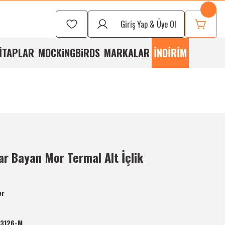
Seçmek İçin
Bizi
Giriş Yap & Üye Ol
rayabilirsiniz
İTAPLAR
MOCKiNGBiRDS
MARKALAR
İNDİRİM
r Bayan Mor Termal Alt İçlik
er
-3126-M