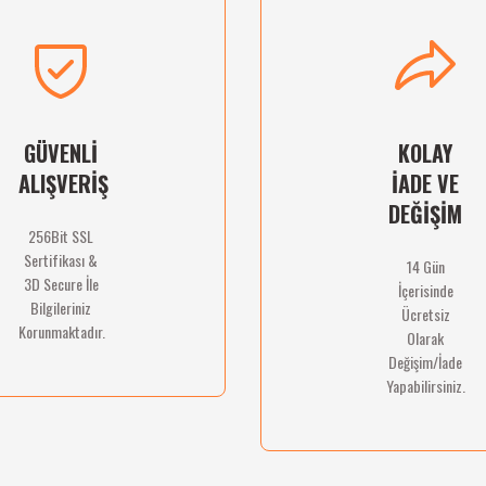
Deneyimini Paylaş
Yorum Yaz
Soru Sor
GÜVENLİ
KOLAY
ALIŞVERİŞ
İADE VE
DEĞİŞİM
256Bit SSL
Sertifikası &
14 Gün
Gönder
3D Secure İle
İçerisinde
Bilgileriniz
Ücretsiz
Korunmaktadır.
Olarak
Değişim/İade
Yapabilirsiniz.