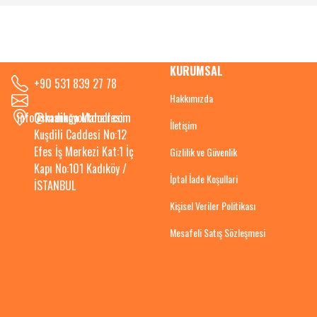
KURUMSAL
+90 531 839 27 78
Hakkımızda
info@kadikoyoutdoor.com
Osmanağa Mahallesi
İletişim
Kuşdili Caddesi No:12
Efes İş Merkezi Kat:1 İç
Gizlilik ve Güvenlik
Kapı No:101 Kadıköy /
İptal İade Koşullari
İSTANBUL
Kişisel Veriler Politikası
Mesafeli Satış Sözleşmesi