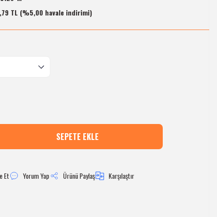
,79 TL (%5,00 havale indirimi)
SEPETE EKLE
e Et
Yorum Yap
Ürünü Paylaş
Karşılaştır