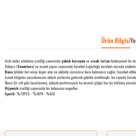
Ürün Bilgisi
Yo
Hızlı nefes alabilme özelliği sayesinde
çabuk kuruyan
ve
sıcak tutan
fonksiyonel bir ter
Dikişsiz (
Seamless
) ve esnek yapısı sayesinde hareket özgürlüğü verirken vücuda mükem
Nano
İplikler teri emip dışarı atar ve aktivite süresince kuru kalmanızı sağlar, hareket ettik
Esnek bölgeler vücudunuzun eklem yerlerine gelecek şekilde üretilmiştir, bu sayede hareke
İkinci bir cilt gibi tasarlanmış, yüksek performanslı bu termal içliğin her bir bölümü vücudu
Hijyenik
özelliği sayesinde ter kokusunu engeller.
İçerik:
%78PES - %16PA - %6EA
Bu ürünün fiyat bilgisi, resim, ürün açıklamalarında ve diğer konularda yetersiz gördü
Görüş ve önerileriniz için teşekkür ederiz.