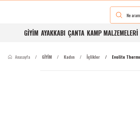
Yeni Renkleri
Ve Bedenleri
ile
Stoğumuzda
GİYİM
AYAKKABI
ÇANTA
KAMP MALZEMELERİ
Anasayfa
GİYİM
Kadın
İçlikler
Evolite Thermo