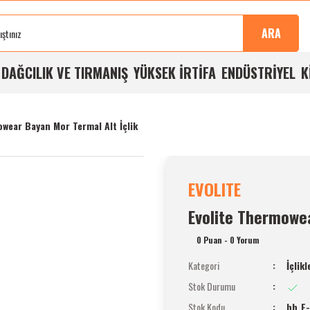
Sonra
100%
Alışverişlerde
Aynı
%5
Taksit
Buluşma
Kalite
Ücretsiz
Gün
Havale
İmkanı
ARA
Noktası
Garantisi
Kargo
Kargo
İndirimi
A
DAĞCILIK VE TIRMANIŞ
YÜKSEK İRTİFA
ENDÜSTRİYEL
K
wear Bayan Mor Termal Alt İçlik
EVOLITE
Evolite Thermowea
0 Puan - 0 Yorum
Kategori
İçlikl
Stok Durumu
Stok Kodu
bh_E