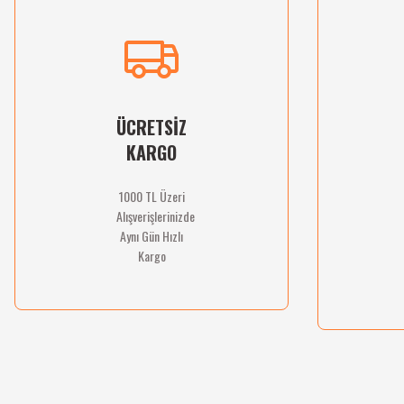
Ürün resmi kalitesiz, bozuk veya görüntülenemiyor.
Ürün açıklamasında eksik bilgiler bulunuyor.
Ürün bilgilerinde hatalar bulunuyor.
Ürün fiyatı diğer sitelerden daha pahalı.
Bu ürüne benzer farklı alternatifler olmalı.
ÜCRETSİZ
KARGO
1000 TL Üzeri
Alışverişlerinizde
Aynı Gün Hızlı
Kargo