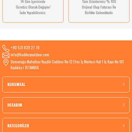
14 Gün İçerisinde
Tüm Ürünlerimiz % 100
Ücretsiz Olarak Değişim/
Orijinal Olup Faturası İle
İade Yapabilirsiniz.
Birlikte Gelmektedir.
+90 531 839 27 78
info@kadikoyoutdoor.com
Osmanağa Mahallesi Kuşdili Caddesi No:12 Efes İş Merkezi Kat:1 İç Kapı No:101
Kadıköy / İSTANBUL
KURUMSAL
HESABIM
KATEGORİLER