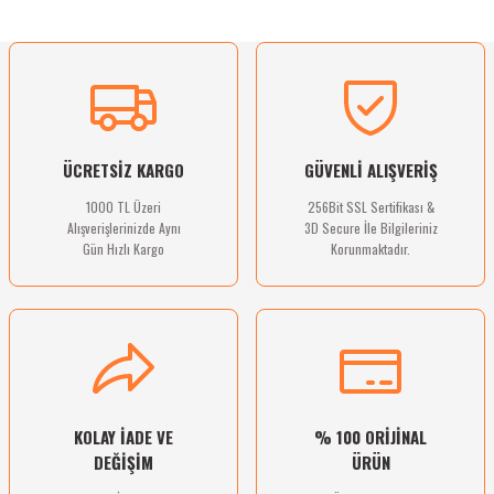
Ürün resmi kalitesiz, bozuk veya görüntülenemiyor.
Sitemize ilk yorumu siz yapın!
Ürün açıklamasında eksik bilgiler bulunuyor.
Ürün bilgilerinde hatalar bulunuyor.
Deneyimini Paylaş
Ürün fiyatı diğer sitelerden daha pahalı.
ÜCRETSİZ KARGO
GÜVENLİ ALIŞVERİŞ
Bu ürüne benzer farklı alternatifler olmalı.
1000 TL Üzeri
256Bit SSL Sertifikası &
Alışverişlerinizde Aynı
3D Secure İle Bilgileriniz
Gün Hızlı Kargo
Korunmaktadır.
Gönder
KOLAY İADE VE
% 100 ORİJİNAL
DEĞİŞİM
ÜRÜN