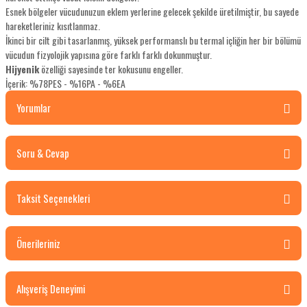
Esnek bölgeler vücudunuzun eklem yerlerine gelecek şekilde üretilmiştir, bu sayede
hareketleriniz kısıtlanmaz.
İkinci bir cilt gibi tasarlanmış, yüksek performanslı bu termal içliğin her bir bölümü
vücudun fizyolojik yapısına göre farklı farklı dokunmuştur.
Hijyenik
özelliği sayesinde ter kokusunu engeller.
İçerik: %78PES - %16PA - %6EA
Yorumlar
Soru & Cevap
Bu ürüne ilk yorumu siz yapın!
Taksit Seçenekleri
Yorum Yaz
Ürün hakkında henüz soru sorulmamış.
Önerileriniz
Soru Sor
Bu ürünün fiyat bilgisi, resim, ürün açıklamalarında ve diğer konularda yetersiz
Alışveriş Deneyimi
gördüğünüz noktaları öneri formunu kullanarak tarafımıza iletebilirsiniz.
Görüş ve önerileriniz için teşekkür ederiz.