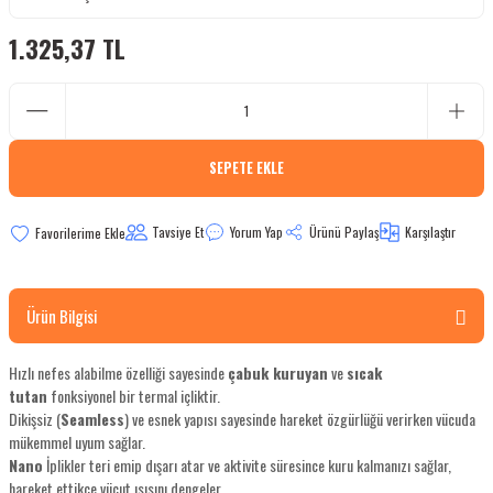
bletler
1.325,37 TL
 Çaydanlıklar
ı
SEPETE EKLE
Tavsiye Et
Yorum Yap
Ürünü Paylaş
Karşılaştır
Ürün Bilgisi
Hızlı nefes alabilme özelliği sayesinde
çabuk kuruyan
ve
sıcak
tutan
fonksiyonel bir termal içliktir.
Dikişsiz (
Seamless
) ve esnek yapısı sayesinde hareket özgürlüğü verirken vücuda
mükemmel uyum sağlar.
Nano
İplikler teri emip dışarı atar ve aktivite süresince kuru kalmanızı sağlar,
hareket ettikçe vücut ısısını dengeler.