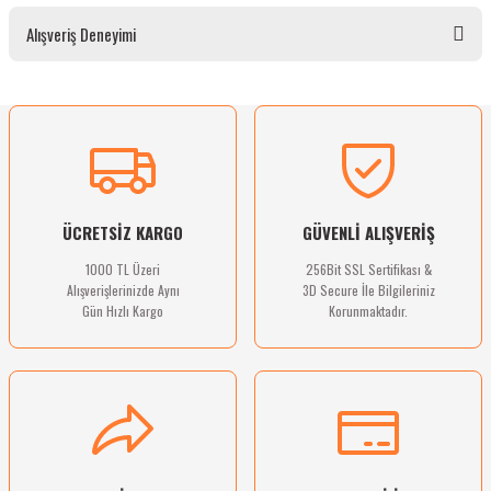
Bu ürünün fiyat bilgisi, resim, ürün açıklamalarında ve diğer konularda yetersiz
Alışveriş Deneyimi
gördüğünüz noktaları öneri formunu kullanarak tarafımıza iletebilirsiniz.
Görüş ve önerileriniz için teşekkür ederiz.
Ürün resmi kalitesiz, bozuk veya görüntülenemiyor.
Sitemize ilk yorumu siz yapın!
Ürün açıklamasında eksik bilgiler bulunuyor.
Ürün bilgilerinde hatalar bulunuyor.
Deneyimini Paylaş
Ürün fiyatı diğer sitelerden daha pahalı.
ÜCRETSİZ KARGO
GÜVENLİ ALIŞVERİŞ
Bu ürüne benzer farklı alternatifler olmalı.
1000 TL Üzeri
256Bit SSL Sertifikası &
Alışverişlerinizde Aynı
3D Secure İle Bilgileriniz
Gün Hızlı Kargo
Korunmaktadır.
Gönder