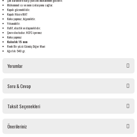
Şok darbelere karşı yüksek mukavemet gösterir.
Mükemmel ısı ve nem izolasyonu sağlar.
Kapalı gözeneklidir.
Kapalı Hücre MAT
Koku yapmaz, hijyeniktir.
Yıkanabilir.
Hafif, elastik ve dayanıklıdır.
Çevre dostudur. HCFC içermez
Koku yapmaz
Kalınlık 15 mm
Renk Bir yüzü Gümüş Diğer Mavi
Ağırlık: 540 gr.
Yorumlar
Soru & Cevap
Bu ürüne ilk yorumu siz yapın!
Taksit Seçenekleri
Yorum Yaz
Ürün hakkında henüz soru sorulmamış.
Önerileriniz
Soru Sor