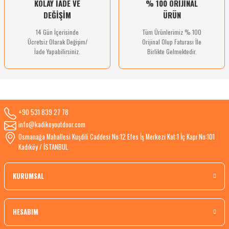
KOLAY İADE VE
% 100 ORİJİNAL
DEĞİŞİM
ÜRÜN
14 Gün İçerisinde
Tüm Ürünlerimiz % 100
Ücretsiz Olarak Değişim/
Orijinal Olup Faturası İle
İade Yapabilirsiniz.
Birlikte Gelmektedir.
+90 531 839 27 78
info@kadikoyoutdoor.com
Osmanağa Mahallesi Kuşdili Caddesi No:12 Efes İş Merkezi Kat:1 İç Kapı No:101
Kadıköy / İSTANBUL
KURUMSAL
HESABIM