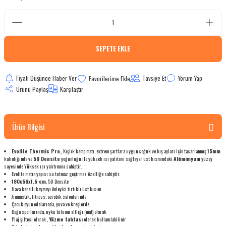
bletler
 Çaydanlıklar
SEPETE EKLE
ı
Fiyatı Düşünce Haber Ver
Tavsiye Et
Yorum Yap
Ürünü Paylaş
Karşılaştır
Ürün Bilgisi
Evolite Thermic Pro,
Kışlık kamp matı, extrem şartlara uygun soğuk ve kış ayları için tasarlanmış
15mm
kalınlığında ve
50 Densite
yoğunluğu ile yüksek ısı yalıtımı sağlayan üst kısmındaki
Alümimyum
yüzey
sayesinde Yüksek ısı yalıtımına sahiptir.
Evolite matın yapısı su tutmaz geçirmez özelliğe sahiptir.
180x56x1.5 cm
, 50 Densite
Hava kanallı kaymayı önleyici tırtıklı üst kısım
Jimnastik, fitness, aerobik salonlarında
Çocuk oyun odalarında, yuva ve kreşlerde
Doğa sporlarında, uyku tulumu altlığı (mat) olarak
Plaj şiltesi olarak ,
Yüzme tahtası
olarak kullanılabilinir