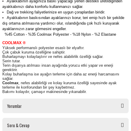
Ayakkabının ayağınıza baskı yapacağı yerleri destekli üretildiğinden
ayakkabınızı daha konforlu kullanmanızı sağlar.
Dağ ve trekking faliyetlerinize en uygun çoraplardan biridir.
Ayakkabının baskısından ayaklarınızı korur, teri emip hızlı bir şekilde
dış ortama atılmasına yardımcı olur, ıslandığında çok hızlı kuruyarak
ayaklarınızın zarar görmesini engeller.
%45 Cotton - %
35 Coolmax Polyester - %
18 Nylon - %
2 Elastane
COOLMAX ®
Yüksek performanslı polyester esaslı bir elyaftır.
Çok çabuk kuruma özelliğine sahiptir.
Buharlaşmayı kolaylaştırır ve nefes alabilirlik özelliği sağlar.
Serin tutar.
Terin dışarıya atılması insan ayağında yorucu etki yapar ve enerji
gerektirir.
Kolay buharlaşma ise ayağın terleme için daha az enerji harcamasını
sağlar.
Coolmax
, nefes alabilirliği ve kolay kuruma özelliği sayesinde ayak
terleme ile konforundan bir şey kaybetmez.
Bakımı kolaydır, çamaşır makinesinde yıkanabilir.
Yorumlar
Soru & Cevap
Bu ürüne ilk yorumu siz yapın!