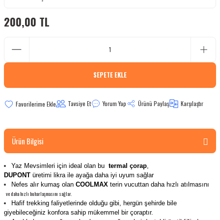
bletler
200,00 TL
 Çaydanlıklar
ı
SEPETE EKLE
Tavsiye Et
Yorum Yap
Ürünü Paylaş
Karşılaştır
Ürün Bilgisi
Yaz Mevsimleri için ideal olan bu
termal çorap
,
DUPONT
üretimi likra ile ayağa daha iyi uyum sağlar
N
efes alır kumaş olan
COOLMAX
terin vucuttan daha hızlı atılmasını
ve daha hızlı buharlaşmasını sağlar.
Hafif trekking faliyetlerinde olduğu gibi, hergün şehirde bile
giyebileceğiniz konfora sahip mükemmel bir çoraptır.