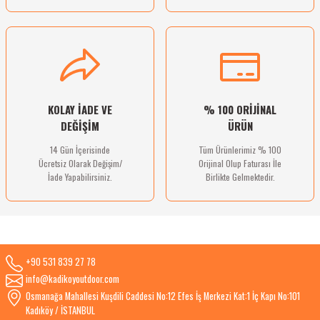
Gönder
KOLAY İADE VE
% 100 ORİJİNAL
DEĞİŞİM
ÜRÜN
14 Gün İçerisinde
Tüm Ürünlerimiz % 100
Ücretsiz Olarak Değişim/
Orijinal Olup Faturası İle
İade Yapabilirsiniz.
Birlikte Gelmektedir.
+90 531 839 27 78
info@kadikoyoutdoor.com
Osmanağa Mahallesi Kuşdili Caddesi No:12 Efes İş Merkezi Kat:1 İç Kapı No:101
Kadıköy / İSTANBUL