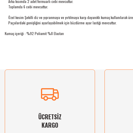
Arka kısımda 2 adet fermuarlı cebi mevcuttur.
Toplamda 6 cebi mevcuttur.
Özel kesim Şekilli diz ve yıpranmaya ve yırtılmaya karşı dayanıklı kumaş kullanılarak üreti
Paçalardaki genişliğini ayarlayabilmek için büzdürme ayar lastiği mevcuttur.
Kumaş içeriği : %92 Poliamit %8 Elastan
Bu ürünün fiyat bilgisi, resim, ürün açıklamalarında ve diğer konularda yetersiz gördü
Görüş ve önerileriniz için teşekkür ederiz.
Ürün resmi kalitesiz, bozuk veya görüntülenemiyor.
Ürün açıklamasında eksik bilgiler bulunuyor.
Ürün bilgilerinde hatalar bulunuyor.
Ürün fiyatı diğer sitelerden daha pahalı.
Bu ürüne benzer farklı alternatifler olmalı.
ÜCRETSİZ
KARGO