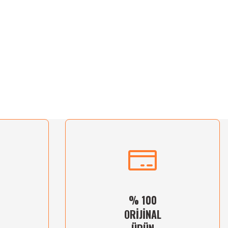
% 100
ORİJİNAL