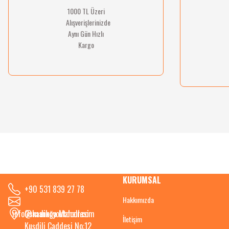
1000 TL Üzeri
Alışverişlerinizde
Aynı Gün Hızlı
Kargo
KURUMSAL
+90 531 839 27 78
Hakkımızda
info@kadikoyoutdoor.com
Osmanağa Mahallesi
İletişim
Kuşdili Caddesi No:12