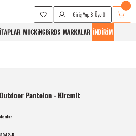
Seçmek İçin
Bizi
Giriş Yap & Üye Ol
rayabilirsiniz
İTAPLAR
MOCKiNGBiRDS
MARKALAR
İNDİRİM
 Outdoor Pantolon - Kiremit
lonlar
-3042-K