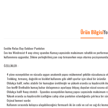
Ürün Bilgisi
Yo
Evolite Relax Bay Outdoor Pantolon
Evo-tex Windresist 4 way-streç spandex Kumaş sayesinde maksimum rahatlık ve performans suna
kullanımına uygundur, Dikine yerleştirilmiş yan cep tırmanırken veya oturma pozisyonunda 
ÖZELLİKLER :
4 yöne esneyebilen ve vücuda uygun anatomik yapısı mükemmel şekilde vücudunuza otur
Trekking, tırmanış, dağcılık ve bisiklet kullanımı gibi aktif sporlar için ideal bir üründür.
Oldukça hafif, nefes alabilir bir kumaştan üretilmiştir ve yüksek oranda su kaydırıcılık ile 
Evo-tex® Brethable kumaş buhar dolaşımınızı ayarlayıp ihtiyaç duyulan vücut ısısına ula
Oldukça hafif 4way stretch - Spandex esneyebilen kumaş yapısı sayesinde maksimum rah
Yüksek oranda su kaydırıcılık özelliğine sahip olan pantolon ıslandığında çok kısa bir sü
Orjinal kemeri vardır.
Kullanım sırasında kolayca ulaşabileceğiniz fermuarlı iki ön cebi ve sol ve sağ diz kısmın