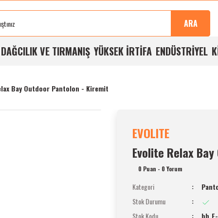
Sonra
100%
Alışverişlerde
Aynı
%5
Taksit
Buluşma
Kalite
Ücretsiz
Gün
Havale
İmkanı
ARA
Noktası
Garantisi
Kargo
Kargo
İndirimi
A
DAĞCILIK VE TIRMANIŞ
YÜKSEK İRTİFA
ENDÜSTRİYEL
K
elax Bay Outdoor Pantolon - Kiremit
EVOLITE
Evolite Relax Bay
0 Puan - 0 Yorum
Kategori
Panto
Stok Durumu
Stok Kodu
bh_E