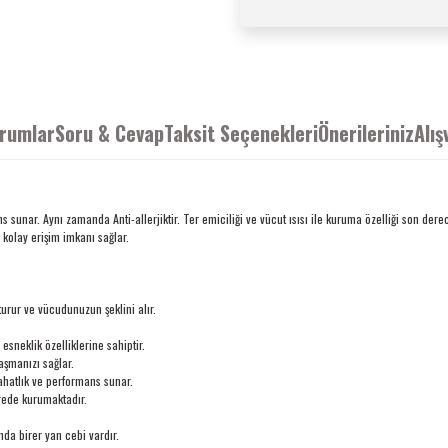
rumlar
Soru & Cevap
Taksit Seçenekleri
Önerileriniz
Alış
r. Aynı zamanda Anti-allerjiktir. Ter emiciliği ve vücut ısısı ile kuruma özelliği son derece b
kolay erişim imkanı sağlar.
ur ve vücudunuzun şeklini alır.
esneklik özelliklerine sahiptir.
şmanızı sağlar.
atlık ve performans sunar.
rede kurumaktadır.
da birer yan cebi vardır.