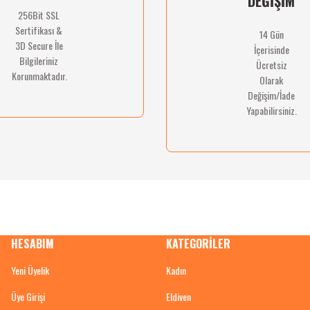
DEĞİŞİM
256Bit SSL
Sertifikası &
14 Gün
Gönder
3D Secure İle
İçerisinde
Bilgileriniz
Ücretsiz
Korunmaktadır.
Olarak
Değişim/İade
Yapabilirsiniz.
HESABIM
KATEGORİLER
Yeni Üyelik
Kadın
Üye Girişi
Eldiven