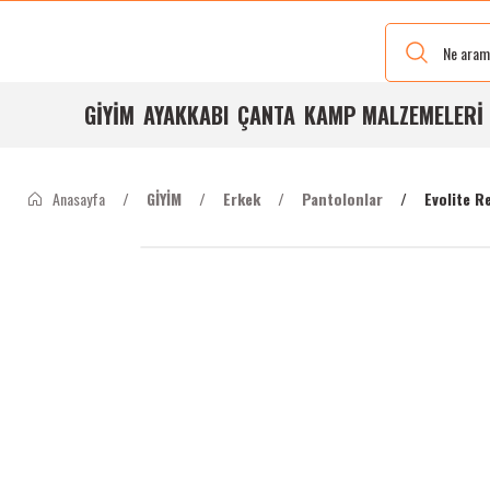
Yeni Renkleri
Ve Bedenleri
ile
Stoğumuzda
GİYİM
AYAKKABI
ÇANTA
KAMP MALZEMELERİ
Anasayfa
GİYİM
Erkek
Pantolonlar
Evolite R