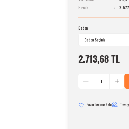
Havale
2.577
Beden
2.713,68 TL
Tavsiy