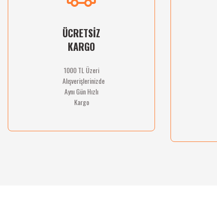
Ürün fiyatı diğer sitelerden daha pahalı.
Bu ürüne benzer farklı alternatifler olmalı.
ÜCRETSİZ
KARGO
1000 TL Üzeri
Alışverişlerinizde
Aynı Gün Hızlı
Kargo