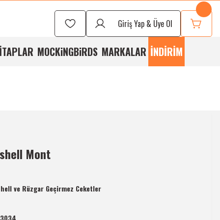
Seçmek İçin
Bizi
Giriş Yap & Üye Ol
rayabilirsiniz
İTAPLAR
MOCKiNGBiRDS
MARKALAR
İNDİRİM
tshell Mont
hell ve Rüzgar Geçirmez Ceketler
-3034