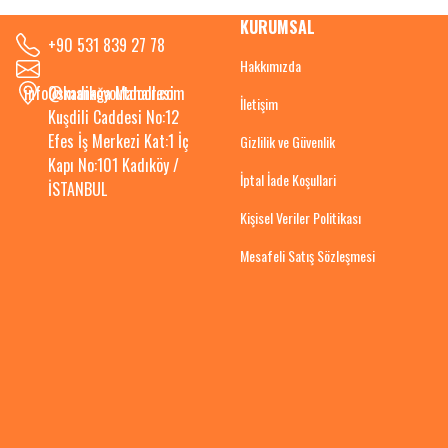
KURUMSAL
+90 531 839 27 78
Hakkımızda
info@kadikoyoutdoor.com
Osmanağa Mahallesi
İletişim
Kuşdili Caddesi No:12
Efes İş Merkezi Kat:1 İç
Gizlilik ve Güvenlik
Kapı No:101 Kadıköy /
İptal İade Koşullari
İSTANBUL
Kişisel Veriler Politikası
Mesafeli Satış Sözleşmesi