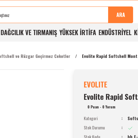
Sonra
100%
Alışverişlerde
Aynı
%5
Taksit
Buluşma
Kalite
Ücretsiz
Gün
Havale
İmkanı
ARA
Noktası
Garantisi
Kargo
Kargo
İndirimi
A
DAĞCILIK VE TIRMANIŞ
YÜKSEK İRTİFA
ENDÜSTRİYEL
K
oftshell ve Rüzgar Geçirmez Ceketler
Evolite Rapid Softshell Mont
EVOLITE
Evolite Rapid Sof
0 Puan - 0 Yorum
Kategori
Softs
Stok Durumu
Stok Kodu
bh_E