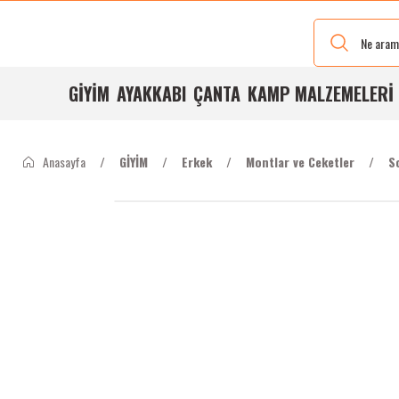
Yeni Renkleri
Ve Bedenleri
ile
Stoğumuzda
GİYİM
AYAKKABI
ÇANTA
KAMP MALZEMELERİ
Anasayfa
GİYİM
Erkek
Montlar ve Ceketler
S