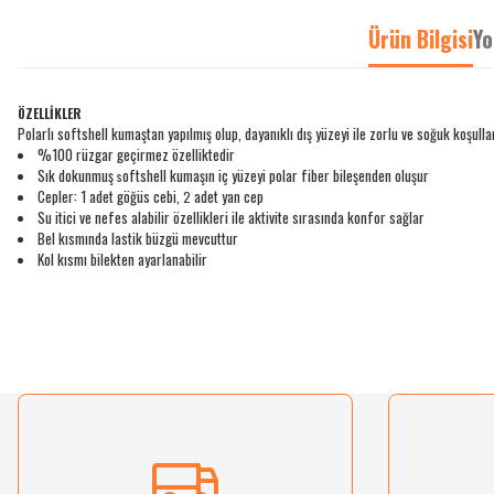
Ürün Bilgisi
Yo
ÖZELLİKLER
Polarlı softshell kumaştan yapılmış olup, dayanıklı dış yüzeyi ile zorlu ve soğuk koşullar
%100
rüzgar
geçirmez
özelliktedir
Sık dokunmuş
oftshell
kumaşın iç yüzeyi polar fiber bileşenden oluşur
s
Cepler: 1 adet göğüs cebi,
adet
yan
cep
2
Su itici ve nefes alabilir özellikleri ile aktivite sırasında konfor sağlar
Bel kısmında lastik büzgü mevcuttur
Kol kısmı bilekten ayarlanabilir
Bu ürünün fiyat bilgisi, resim, ürün açıklamalarında ve diğer konularda yetersiz gördü
Görüş ve önerileriniz için teşekkür ederiz.
Ürün resmi kalitesiz, bozuk veya görüntülenemiyor.
Ürün açıklamasında eksik bilgiler bulunuyor.
Ürün bilgilerinde hatalar bulunuyor.