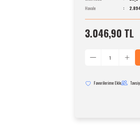
Havale
2.894
3.046,90 TL
Tavsiy