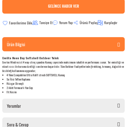
GELINCE HABER VER
bletler
 Çaydanlıklar
Tavsiye Et
Yorum Yap
Ürünü Paylaş
Karşılaştır
ı
Ürün Bilgisi
Evolite Neon Bay Softshell Outdoor Yelek
Evo-tex Windresist 4 way-streç spandex Kumaş sayesinde maksimum rahatlık ve performans sunar. Ter emiciliği ve
vücut ısısı ile kuruma özelliği son derece başarılıdır. Tüm Outdoor Faaliyetlerinde (trekking, tırmanış, dağcılık ve
bisiklet) kullanımına uygundur,
4 Yöne Esneyebilen Ultra Hafif strech SOFTSHELL Kumaş
Su İtici Teflon Kaplama
Rüzgar Dirençli
2 Adet Fermuarlı Yan Cep
Fit Kesim
Yorumlar
Soru & Cevap