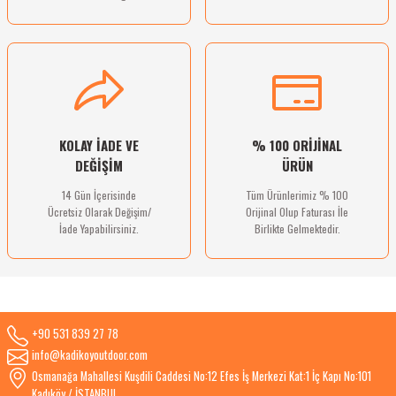
Gönder
KOLAY İADE VE
% 100 ORİJİNAL
DEĞİŞİM
ÜRÜN
14 Gün İçerisinde
Tüm Ürünlerimiz % 100
Ücretsiz Olarak Değişim/
Orijinal Olup Faturası İle
İade Yapabilirsiniz.
Birlikte Gelmektedir.
+90 531 839 27 78
info@kadikoyoutdoor.com
Osmanağa Mahallesi Kuşdili Caddesi No:12 Efes İş Merkezi Kat:1 İç Kapı No:101
Kadıköy / İSTANBUL