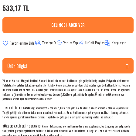
533,17 TL
bletler
 Çaydanlıklar
GELINCE HABER VER
ı
Tavsiye Et
Yorum Yap
Ürünü Paylaş
Karşılaştır
Ürün Bilgisi
Yüksek Kaliteli Magnet Tactical Kemeri, öncelikle askeri kullanım için geliştirilmiş, naylon-Polyamid dokuma ve
Politetrafloroetilen tokadan yapılmış bir taktik kemerdir. Ancak outdoor aktiviteler için de kullanılabilir. Tokanın
üzerinde bulunan büzme ipi / çekici çekilerek kullanımı kolaydır. Toka o kadar kaliteli ki kendi kendine açılması
imkansız (örneğin mideden gelen baskı veya benzeri). Kabloyu çektiğinizde açılır. Örneğin taktik ve ourdoor
pantolonlarınız için mükemmel taktik kemer.
HIZLI KİLİT TOKASI:
Sağlam manyetik tokamız, birbirine yakın oldukları sürece otomatik olarak kapanabilir.
Tetiği çektiğiniz sürece, toka anında serbest kalacaktır. Bunu kullanmanız çok uygundur. Hazırlanmış tokamız,
farklı aşınma gereksinimlerinizi karşılayabilecek çok güçlü bir yük taşıma kapasitesine sahiptir.
YÜKSEK KALİTELİ POLYAMID:
Kemer dokumamız normal kemerden daha sağlamdır, bu da geniş bir yelpazede
faaliyetler gerçekleştirirken belinizin daha rahat olmasını ve sıkı kalmasını sağlar. Uzun süre fiziksel aktivite
yapan herkes bu kemerden büyük fayda sağlayacaktır.