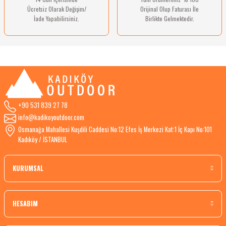
Ücretsiz Olarak Değişim/
Orijinal Olup Faturası İle
İade Yapabilirsiniz.
Birlikte Gelmektedir.
+90 531 839 27 78
info@kadikoyoutdoor.com
Osmanağa Mahallesi Kuşdili Caddesi No:12 Efes İş Merkezi Kat:1 İç Kapı No:101
Kadıköy / İSTANBUL
KURUMSAL
HESABIM