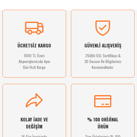
Ürün resmi kalitesiz, bozuk veya görüntülenemiyor.
Sitemize ilk yorumu siz yapın!
Ürün açıklamasında eksik bilgiler bulunuyor.
Ürün bilgilerinde hatalar bulunuyor.
Deneyimini Paylaş
Ürün fiyatı diğer sitelerden daha pahalı.
ÜCRETSİZ KARGO
GÜVENLİ ALIŞVERİŞ
Bu ürüne benzer farklı alternatifler olmalı.
1000 TL Üzeri
256Bit SSL Sertifikası &
Alışverişlerinizde Aynı
3D Secure İle Bilgileriniz
Gün Hızlı Kargo
Korunmaktadır.
Gönder
KOLAY İADE VE
% 100 ORİJİNAL
DEĞİŞİM
ÜRÜN
14 Gün İçerisinde
Tüm Ürünlerimiz % 100