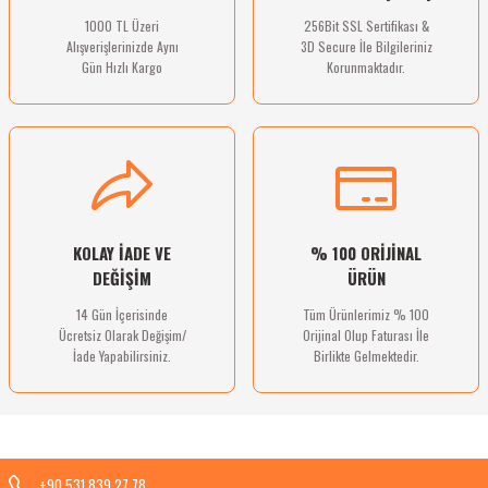
1000 TL Üzeri
256Bit SSL Sertifikası &
Alışverişlerinizde Aynı
3D Secure İle Bilgileriniz
Gün Hızlı Kargo
Korunmaktadır.
Gönder
KOLAY İADE VE
% 100 ORİJİNAL
DEĞİŞİM
ÜRÜN
14 Gün İçerisinde
Tüm Ürünlerimiz % 100
Ücretsiz Olarak Değişim/
Orijinal Olup Faturası İle
İade Yapabilirsiniz.
Birlikte Gelmektedir.
+90 531 839 27 78