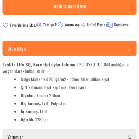
GELINCE HABER VER
bletler
 Çaydanlıklar
Tavsiye Et
Yorum Yap
Ürünü Paylaş
Karşılaştır
ı
Ürün Bilgisi
Evolite Life SQ, Kare tipi uyku tulumu
0ºC
UYKU TULUMU açıldığında
yorgan olarak kullanılabilir
Dolgu Malzemesi 200gr/m2 - hollow fiber, silikon elyaf
Çift katmanlı elyaf kapitone (Two Layer)
Ölçüler:
75cm x 210cm
Dış kumaş:
170T Polyester
İç kumaş:
170T
Ağırlık:
1280 gr.
Yorumlar