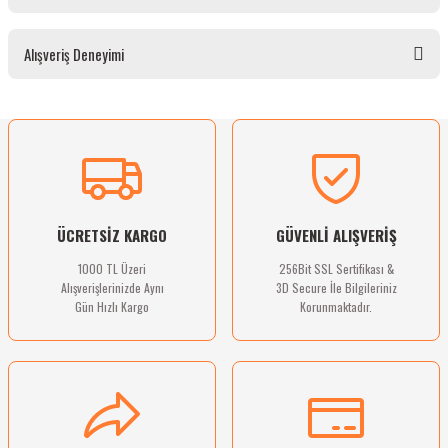
Bu ürünün fiyat bilgisi, resim, ürün açıklamalarında ve diğer konularda yetersiz
Alışveriş Deneyimi
gördüğünüz noktaları öneri formunu kullanarak tarafımıza iletebilirsiniz.
Görüş ve önerileriniz için teşekkür ederiz.
Ürün resmi kalitesiz, bozuk veya görüntülenemiyor.
Sitemize ilk yorumu siz yapın!
Ürün açıklamasında eksik bilgiler bulunuyor.
Ürün bilgilerinde hatalar bulunuyor.
Deneyimini Paylaş
Ürün fiyatı diğer sitelerden daha pahalı.
ÜCRETSİZ KARGO
GÜVENLİ ALIŞVERİŞ
Bu ürüne benzer farklı alternatifler olmalı.
1000 TL Üzeri
256Bit SSL Sertifikası &
Alışverişlerinizde Aynı
3D Secure İle Bilgileriniz
Gün Hızlı Kargo
Korunmaktadır.
Gönder