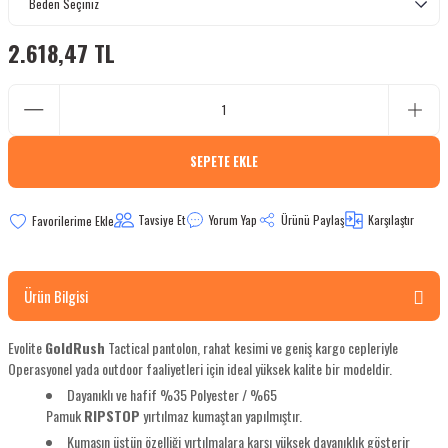
bletler
2.618,47 TL
 Çaydanlıklar
ı
SEPETE EKLE
Tavsiye Et
Yorum Yap
Ürünü Paylaş
Karşılaştır
Ürün Bilgisi
Evolite
GoldRush
Tactical pantolon, rahat kesimi ve geniş kargo cepleriyle
Operasyonel yada outdoor faaliyetleri için ideal yüksek kalite bir modeldir.
Dayanıklı ve hafif %35 Polyester / %65
Pamuk
RIPSTOP
yırtılmaz kumaştan yapılmıştır.
Kumaşın üstün özelliği yırtılmalara karşı yüksek dayanıklık gösterir