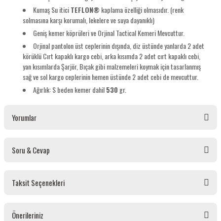
Kumaş Su itici
TEFLON®
kaplama özelliği olmasıdır. (renk
solmasına karşı korumalı, lekelere ve suya dayanıklı)
Geniş kemer köprüleri ve Orjinal Tactical Kemeri Mevcuttur.
Orjinal pantolon üst ceplerinin dışında, diz üstünde yanlarda 2 adet
körüklü Cırt kapaklı kargo cebi, arka kısımda 2 adet cırt kapaklı cebi,
yan kısımlarda Şarjör, Bıçak gibi malzemeleri koymak için tasarlanmış
sağ ve sol kargo ceplerinin hemen üstünde 2 adet cebi de mevcuttur.
Ağırlık: S beden kemer dahil
530
gr.
Yorumlar
Soru & Cevap
Bu ürüne ilk yorumu siz yapın!
Taksit Seçenekleri
Yorum Yaz
Ürün hakkında henüz soru sorulmamış.
Önerileriniz
Soru Sor