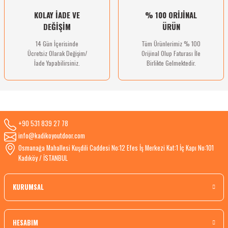
KOLAY İADE VE
% 100 ORİJİNAL
DEĞİŞİM
ÜRÜN
14 Gün İçerisinde
Tüm Ürünlerimiz % 100
Ücretsiz Olarak Değişim/
Orijinal Olup Faturası İle
İade Yapabilirsiniz.
Birlikte Gelmektedir.
+90 531 839 27 78
info@kadikoyoutdoor.com
Osmanağa Mahallesi Kuşdili Caddesi No:12 Efes İş Merkezi Kat:1 İç Kapı No:101
Kadıköy / İSTANBUL
KURUMSAL
HESABIM