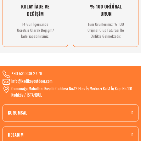
KOLAY İADE VE
% 100 ORİJİNAL
DEĞİŞİM
ÜRÜN
14 Gün İçerisinde
Tüm Ürünlerimiz % 100
Ücretsiz Olarak Değişim/
Orijinal Olup Faturası İle
İade Yapabilirsiniz.
Birlikte Gelmektedir.
+90 531 839 27 78
info@kadikoyoutdoor.com
Osmanağa Mahallesi Kuşdili Caddesi No:12 Efes İş Merkezi Kat:1 İç Kapı No:101
Kadıköy / İSTANBUL
KURUMSAL
HESABIM