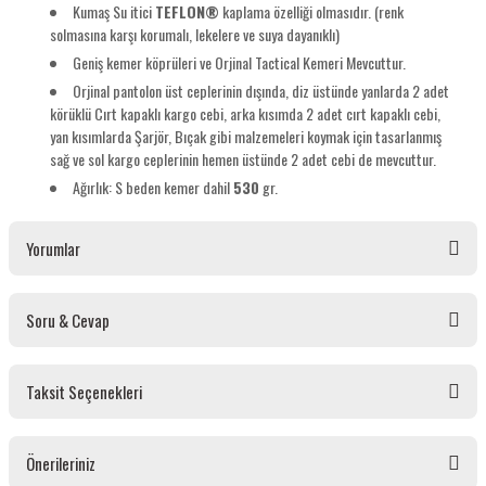
Kumaş Su itici
TEFLON®
kaplama özelliği olmasıdır. (renk
solmasına karşı korumalı, lekelere ve suya dayanıklı)
Geniş kemer köprüleri ve Orjinal Tactical Kemeri Mevcuttur.
Orjinal pantolon üst ceplerinin dışında, diz üstünde yanlarda 2 adet
körüklü Cırt kapaklı kargo cebi, arka kısımda 2 adet cırt kapaklı cebi,
yan kısımlarda Şarjör, Bıçak gibi malzemeleri koymak için tasarlanmış
sağ ve sol kargo ceplerinin hemen üstünde 2 adet cebi de mevcuttur.
Ağırlık: S beden kemer dahil
530
gr.
Yorumlar
Soru & Cevap
Bu ürüne ilk yorumu siz yapın!
Taksit Seçenekleri
Yorum Yaz
Ürün hakkında henüz soru sorulmamış.
Önerileriniz
Soru Sor