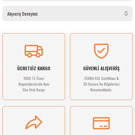
Bu ürünün fiyat bilgisi, resim, ürün açıklamalarında ve diğer konularda yetersiz
Alışveriş Deneyimi
gördüğünüz noktaları öneri formunu kullanarak tarafımıza iletebilirsiniz.
Görüş ve önerileriniz için teşekkür ederiz.
Ürün resmi kalitesiz, bozuk veya görüntülenemiyor.
Sitemize ilk yorumu siz yapın!
Ürün açıklamasında eksik bilgiler bulunuyor.
Ürün bilgilerinde hatalar bulunuyor.
Deneyimini Paylaş
Ürün fiyatı diğer sitelerden daha pahalı.
ÜCRETSİZ KARGO
GÜVENLİ ALIŞVERİŞ
Bu ürüne benzer farklı alternatifler olmalı.
1000 TL Üzeri
256Bit SSL Sertifikası &
Alışverişlerinizde Aynı
3D Secure İle Bilgileriniz
Gün Hızlı Kargo
Korunmaktadır.
Gönder