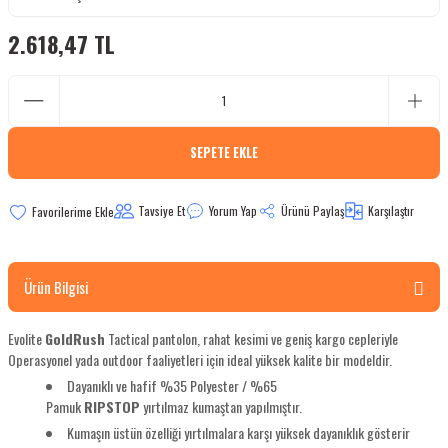
bletler
2.618,47 TL
 Çaydanlıklar
ı
SEPETE EKLE
Tavsiye Et
Yorum Yap
Ürünü Paylaş
Karşılaştır
Ürün Bilgisi
Evolite
GoldRush
Tactical pantolon, rahat kesimi ve geniş kargo cepleriyle
Operasyonel yada outdoor faaliyetleri için ideal yüksek kalite bir modeldir.
Dayanıklı ve hafif %35 Polyester / %65
Pamuk
RIPSTOP
yırtılmaz kumaştan yapılmıştır.
Kumaşın üstün özelliği yırtılmalara karşı yüksek dayanıklık gösterir