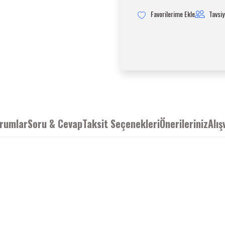
Tavsiy
rumlar
Soru & Cevap
Taksit Seçenekleri
Önerileriniz
Alış