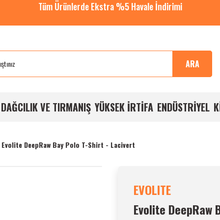
Tüm Ürünlerde Ekstra %5 Havale İndirimi
ARA
DAĞCILIK VE TIRMANIŞ
YÜKSEK İRTİFA
ENDÜSTRİYEL
K
Evolite DeepRaw Bay Polo T-Shirt - Lacivert
EVOLITE
Evolite DeepRaw B