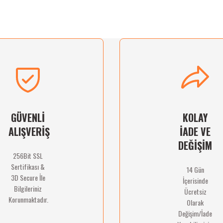
ğünüz noktaları öneri formunu kullanarak tarafımıza iletebilirsiniz.
Ürün hakkında henüz soru sorulmamış.
Bu ürüne ilk yorumu siz yapın!
Sitemize ilk yorumu siz yapın!
Deneyimini Paylaş
Yorum Yaz
Soru Sor
GÜVENLİ
KOLAY
ALIŞVERİŞ
İADE VE
DEĞİŞİM
256Bit SSL
Sertifikası &
14 Gün
Gönder
3D Secure İle
İçerisinde
Bilgileriniz
Ücretsiz
Korunmaktadır.
Olarak
Değişim/İade