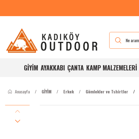
n Bizi
Mockingbirds Tırmanış Pantolonları Yeni Renkleri Ve
Bedenleri ile Stoğumuzda
GİYİM
AYAKKABI
ÇANTA
KAMP MALZEMELERİ
Anasayfa
GİYİM
Erkek
Gömlekler ve Tshirtler