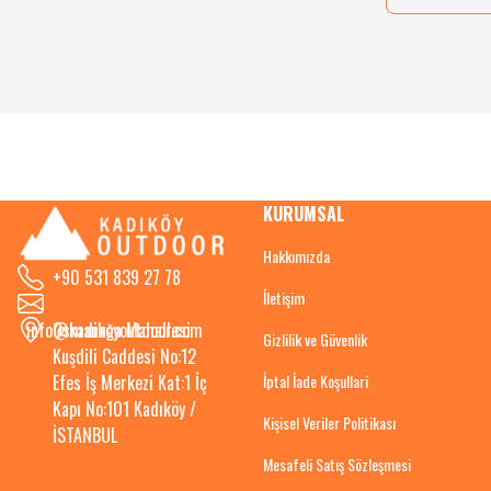
KURUMSAL
Hakkımızda
+90 531 839 27 78
İletişim
info@kadikoyoutdoor.com
Osmanağa Mahallesi
Gizlilik ve Güvenlik
Kuşdili Caddesi No:12
İptal İade Koşullari
Efes İş Merkezi Kat:1 İç
Kapı No:101 Kadıköy /
Kişisel Veriler Politikası
İSTANBUL
Mesafeli Satış Sözleşmesi