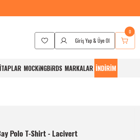
Dağlardan Önce Ve Sonra Buluşma Noktası
0
Giriş Yap & Üye Ol
İTAPLAR
MOCKiNGBiRDS
MARKALAR
İNDİRİM
ay Polo T-Shirt - Lacivert