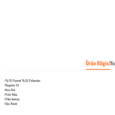
Ürün Bilgisi
Yo
•
%70 Pamuk %30 Polyester
•
Regular Fit
•
Kısa Kol
•
Polo Yaka
•
Pike kumaş
•
Düz Renk