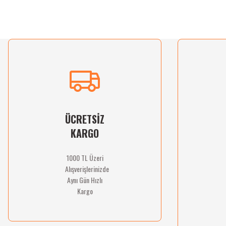
Bu ürünün fiyat bilgisi, resim, ürün açıklamalarında ve diğer konularda yetersiz gördü
Görüş ve önerileriniz için teşekkür ederiz.
Ürün resmi kalitesiz, bozuk veya görüntülenemiyor.
Ürün açıklamasında eksik bilgiler bulunuyor.
Ürün bilgilerinde hatalar bulunuyor.
Ürün fiyatı diğer sitelerden daha pahalı.
Bu ürüne benzer farklı alternatifler olmalı.
ÜCRETSİZ
KARGO
1000 TL Üzeri
Alışverişlerinizde
Aynı Gün Hızlı
Kargo