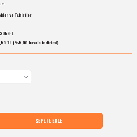
rum
kler ve Tshirtler
-3056-L
,50 TL (%5,00 havale indirimi)
SEPETE EKLE