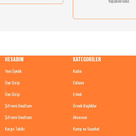
Yapabilirsiniz.
HESABIM
KATEGORİLER
Yeni Üyelik
Kadın
Üye Girişi
Eldiven
Üye Girişi
Erkek
Şifremi Unuttum
Örnek Başlıklar
Şifremi Unuttum
Aksesuar
Kargo Takibi
Kamp ve Seyahat