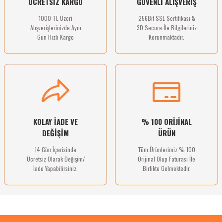
ÜCRETSİZ KARGO
GÜVENLİ ALIŞVERİŞ
Bu ürüne benzer farklı alternatifler olmalı.
1000 TL Üzeri
256Bit SSL Sertifikası &
Alışverişlerinizde Aynı
3D Secure İle Bilgileriniz
Gün Hızlı Kargo
Korunmaktadır.
Gönder
KOLAY İADE VE
% 100 ORİJİNAL
DEĞİŞİM
ÜRÜN
14 Gün İçerisinde
Tüm Ürünlerimiz % 100
Ücretsiz Olarak Değişim/
Orijinal Olup Faturası İle
İade Yapabilirsiniz.
Birlikte Gelmektedir.