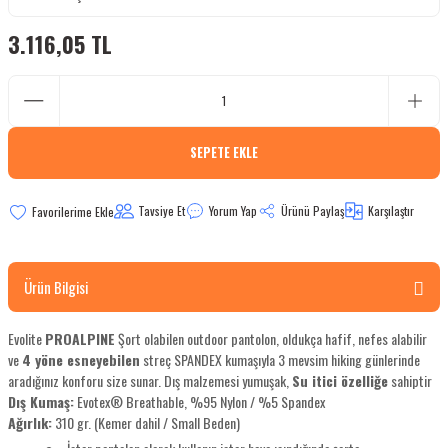
bletler
3.116,05 TL
 Çaydanlıklar
ı
SEPETE EKLE
Tavsiye Et
Yorum Yap
Ürünü Paylaş
Karşılaştır
Ürün Bilgisi
Evolite
PROALPINE
Şort olabilen outdoor pantolon, oldukça hafif, nefes alabilir
ve
4 yöne esneyebilen
streç SPANDEX kumaşıyla 3 mevsim hiking günlerinde
aradığınız konforu size sunar. Dış malzemesi yumuşak,
Su itici özelliğe
sahiptir
Dış Kumaş:
Evotex® Breathable, %95 Nylon / %5 Spandex
Ağırlık:
310 gr. (Kemer dahil / Small Beden)