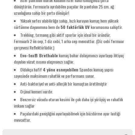
İster pantolon olarak kullanın ister hava ısındığında şorta
dönüştürün. Fermuarla ayrılabilen paçalar ile pantolon 25 cm. ağ
uzunluğuna sahip bir şorta dönüşür!
Yüksek nefes alabilirliğe sahip, hızlı kuruyan kumaş hem yüksek
sürtünme dayanımına hem de
50 faktörlük UV
korumasına sahiptir.
Trekking, tırmanış gibi aktif sporlar için ideal bir üründür.
Fermuarlı 2 ön cep, 1 diz cebi, 1 arka cep mevcuttur. (Diz cebi fermuar
çerçevesi Reflektörlüdür.)
Evo-tex® Brethable
kumaş buhar dolaşımınızı ayarlayıp ihtiyaç
duyulan vücut ısısına ulaşmanızı sağlar.
Oldukça hafif
4 yöne esneyebilen
Spandex kumaş yapısı
sayesinde maksimum rahatlık ve performans sunar.
Anti-bakteriyel ve anti-allerjik bir kumaştan üretilmiştir
Orjinal kemeri vardır.
Benzersiz vücuda oturan kesimi ile çok daha iyi yürüyüş ve rahatlık
imkanı sağlar
Paçalardaki genişliğini ayarlayabilmek için büzdürme ayar lastiği
mevcuttur.