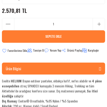
bletler
2.570,81 TL
 Çaydanlıklar
ı
SEPETE EKLE
Tavsiye Et
Yorum Yap
Ürünü Paylaş
Karşılaştır
Ürün Bilgisi
Evolite
HELIUM
Bayan outdoor pantolon, oldukça hafif, nefes alabilir ve
4 yöne
esneyebilen
streç SPANDEX kumaşıyla 3 mevsim Hiking, Trekking ve tüm
Aktiviteler'de aradığınız konforu size sunar. Dış malzemesi yumuşak,
Su itici
özelliğe
sahiptir
Dış Kumaş:
Evotex® Breathable, %95 Nylon / %5 Spandex
Ağırlık:
290 gr. (Kemer dahil / Small Beden)