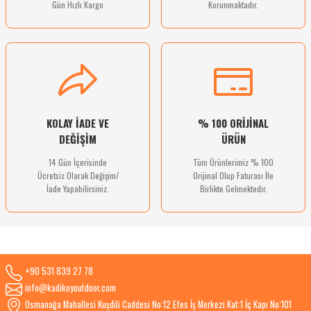
Gün Hızlı Kargo
Korunmaktadır.
Gönder
KOLAY İADE VE
% 100 ORİJİNAL
DEĞİŞİM
ÜRÜN
14 Gün İçerisinde
Tüm Ürünlerimiz % 100
Ücretsiz Olarak Değişim/
Orijinal Olup Faturası İle
İade Yapabilirsiniz.
Birlikte Gelmektedir.
+90 531 839 27 78
info@kadikoyoutdoor.com
Osmanağa Mahallesi Kuşdili Caddesi No:12 Efes İş Merkezi Kat:1 İç Kapı No:101