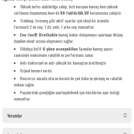
Yüksek nefes alabilirliğe sahip, hızlı kuruyan kumaş hem yüksek
sürtünme dayanımına hem de
50 faktörlük UV
korumasına sahiptir.
Trekking, tırmanış gibi aktif sporlar için ideal bir üründür.
Fermuarlı 2 ön cep, 1 diz cebi, 1 arka cep mevcuttur.
Evo-tex® Brethable
kumaş buhar dolaşımınızı ayarlayıp ihtiyaç
duyulan vücut ısısına ulaşmanızı sağlar.
Oldukça hafif
4 yöne esneyebilen
Spandex kumaş yapısı
sayesinde maksimum rahatlık ve performans sunar.
Anti-bakteriyel ve anti-allerjik bir kumaştan üretilmiştir
Orjinal kemeri vardır.
Benzersiz vücuda oturan kesimi ile çok daha iyi yürüyüş ve rahatlık
imkanı sağlar
Paçalardaki genişliğini ayarlayabilmek için büzdürme ayar lastiği
mevcuttur.
Yorumlar